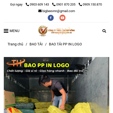
Gọi ngay
0903 609 143
0901 870 205
0909.150.870
bigbeevnn@gmail.com
MENU
Trang chủ
/
BAO TẢI
/
BAO TẢI PP IN LOGO