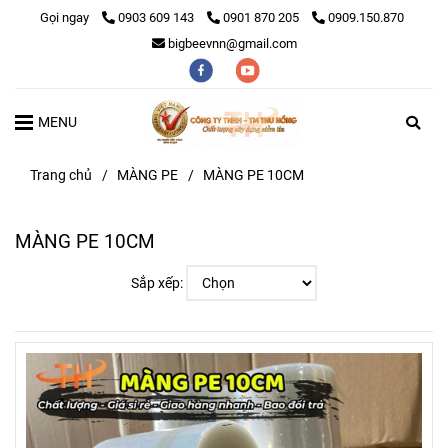
Gọi ngay
0903 609 143
0901 870 205
0909.150.870
bigbeevnn@gmail.com
MENU
Trang chủ
/
MÀNG PE
/
MÀNG PE 10CM
MÀNG PE 10CM
Sắp xếp: