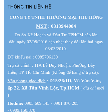
THÔNG TIN LIÊN HỆ
CÔNG TY TNHH THƯƠNG MẠI THU HỒNG
MST
: 0313944084
Do Sở Kế Hoạch và Đầu Tư TPHCM cấp lần
đầu ngày 02/08/2016 cập nhật thay đổi lần hai ngày
08/03/2019.
ĐT khiếu nại
: 0985706130
Trụ sở chính
: 11A Lê Duy Nhuận, Phường Bảy
Hiền, TP. Hồ Chí Minh (Không để hàng ở trụ sở).
D15/26/1
D
, Võ Văn Vân,
Văn phòng giao dịch
:
ấp 22
, Xã Tân Vĩnh Lộc, Tp.HCM
(
địa chỉ mới
)
Hotline:
0903 609 143 - 0901 870 205
- 0909.150.870