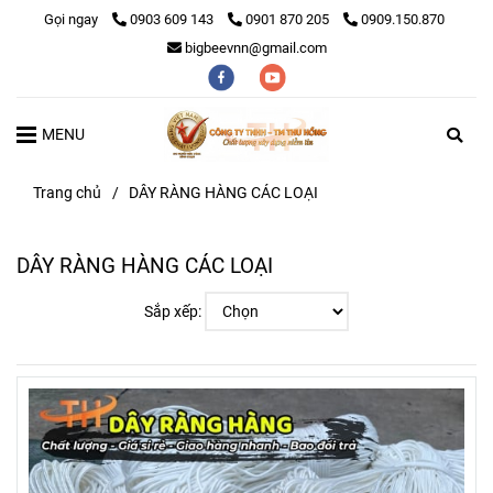
Gọi ngay
0903 609 143
0901 870 205
0909.150.870
bigbeevnn@gmail.com
MENU
Trang chủ
/
DÂY RÀNG HÀNG CÁC LOẠI
DÂY RÀNG HÀNG CÁC LOẠI
Sắp xếp: