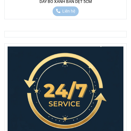
DÂY BỐ XANH BẢN DẸT 5CM
Liên hệ