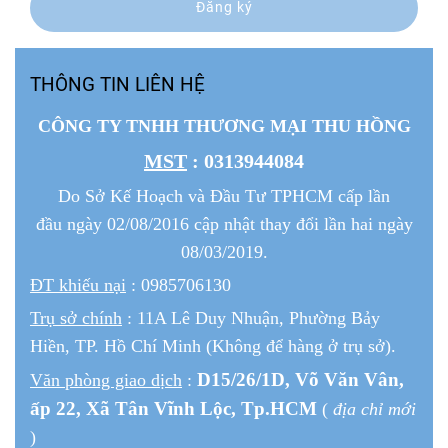
Đăng ký
THÔNG TIN LIÊN HỆ
CÔNG TY TNHH THƯƠNG MẠI THU HỒNG
MST
: 0313944084
Do Sở Kế Hoạch và Đầu Tư TPHCM cấp lần
đầu ngày 02/08/2016 cập nhật thay đổi lần hai ngày
08/03/2019.
ĐT khiếu nại
: 0985706130
Trụ sở chính
: 11A Lê Duy Nhuận, Phường Bảy
Hiền, TP. Hồ Chí Minh (Không để hàng ở trụ sở).
D15/26/1
D
, Võ Văn Vân,
Văn phòng giao dịch
:
ấp 22
, Xã Tân Vĩnh Lộc, Tp.HCM
(
địa chỉ mới
)