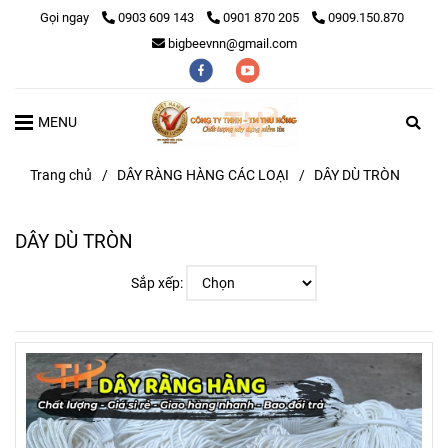
Gọi ngay
0903 609 143
0901 870 205
0909.150.870
bigbeevnn@gmail.com
MENU
Trang chủ
/
DÂY RÀNG HÀNG CÁC LOẠI
/
DÂY DÙ TRÒN
DÂY DÙ TRÒN
Sắp xếp: