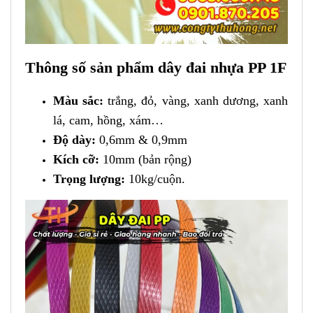
Thông số sản phẩm dây đai nhựa PP 1F
Màu sắc:
trắng, đỏ, vàng, xanh dương, xanh
lá, cam, hồng, xám…
Độ dày:
0,6mm & 0,9mm
Kích cỡ:
10mm (bản rộng)
Trọng lượng:
10kg/cuộn
.