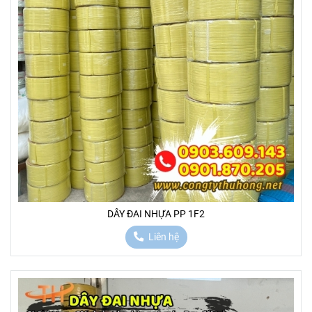
DÂY ĐAI NHỰA PP 1F2
Liên hệ