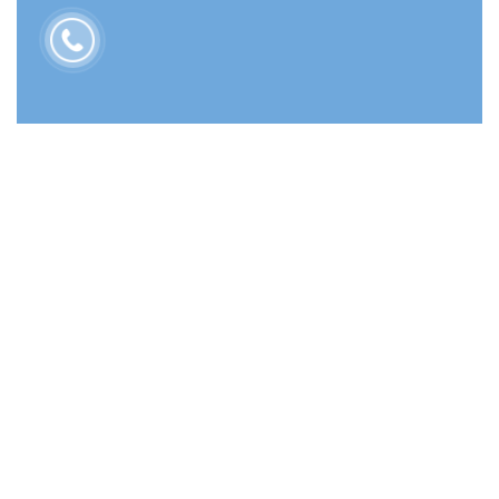
© Bản quyền thuộc về congtythuhong.net - Khiếu nại 0985 706
130 -Powered by Công Ty TNHH TM Thu Hồng