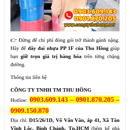
👉 Đừng để chi phí đóng gói trở thành gánh nặng.
Hãy để
dây đai nhựa PP 1F của Thu Hồng
giúp
bạn
giữ trọn giá trị hàng hóa
trên từng chặng
đường.
Thông tin liên hệ
CÔNG TY TNHH TM THU HỒNG
0903.609.143 – 0901.870.205 –
Hotline:
0909.150.870
Địa chỉ:
D15/26/1D, Võ Văn Vân, ấp 41, Xã Tân
Vĩnh Lộc, Bình Chánh, Tp.HCM
(hẻm kế nhà