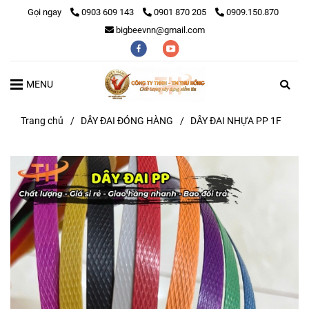
Gọi ngay
0903 609 143
0901 870 205
0909.150.870
bigbeevnn@gmail.com
MENU
Trang chủ
/
DÂY ĐAI ĐÓNG HÀNG
/
DÂY ĐAI NHỰA PP 1F