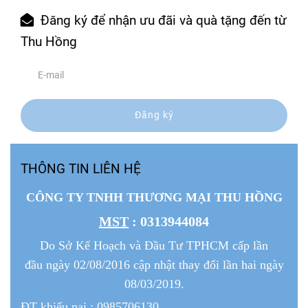
Đăng ký để nhận ưu đãi và quà tặng đến từ
Thu Hồng
Đăng ký
THÔNG TIN LIÊN HỆ
CÔNG TY TNHH THƯƠNG MẠI THU HỒNG
MST
: 0313944084
Do Sở Kế Hoạch và Đầu Tư TPHCM cấp lần
đầu ngày 02/08/2016 cập nhật thay đổi lần hai ngày
08/03/2019.
ĐT khiếu nại
: 0985706130