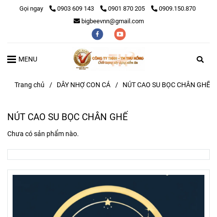
Gọi ngay
0903 609 143
0901 870 205
0909.150.870
bigbeevnn@gmail.com
MENU
Trang chủ
/
DÂY NHỢ CON CÁ
/
NÚT CAO SU BỌC CHÂN GHẾ
NÚT CAO SU BỌC CHÂN GHẾ
Chưa có sản phẩm nào.