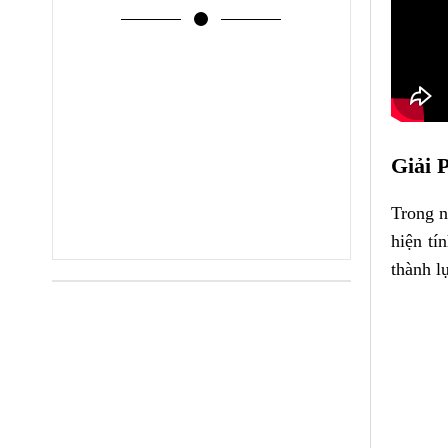
Giải 
Trong n
hiện tí
thành l