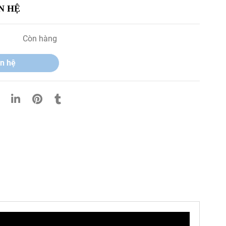
N HỆ
Còn hàng
n hệ