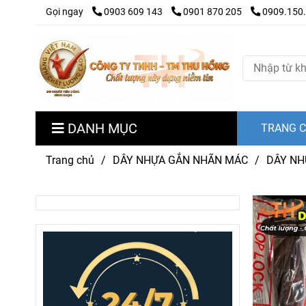
Gọi ngay
0903 609 143
0901 870 205
0909.150
DANH MỤC
TRANG 
Trang chủ
/
DÂY NHỰA GẮN NHÃN MÁC
/
DÂY NH