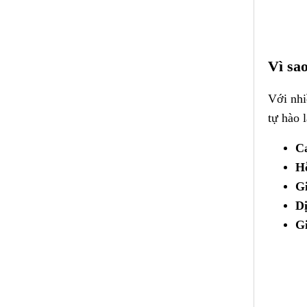
Vì sa
Với nhi
tự hào 
Ca
Hỗ
Gi
Dị
Gi