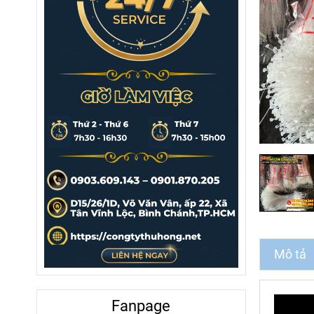
Mô tả
Fanpage