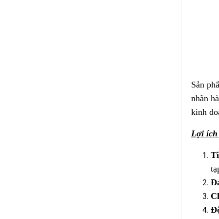
Sản phẩ
nhãn hà
kinh do
Lợi ích
Ti
tạ
Đ
Ch
Độ