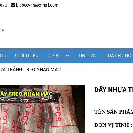
.870
bigbeevnn@gmail.com
CHỦ
GIỚI THIỆU
C. SÁCH
TIN TỨC
HOẠT ĐỘNG
ỰA TRẮNG TREO NHÃN MÁC
DÂY NHỰA 
TÊN SẢN PHẨ
ĐƠN VỊ TÍNH :