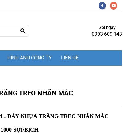
Gọi ngay
0903 609 143
HÌNH ẢNH CÔNG TY
LIÊN HỆ
TRẮNG TREO NHÃN MÁC
M : DÂY NHỰA TRẮNG TREO NHÃN MÁC
 1000 SỢI/BỊCH