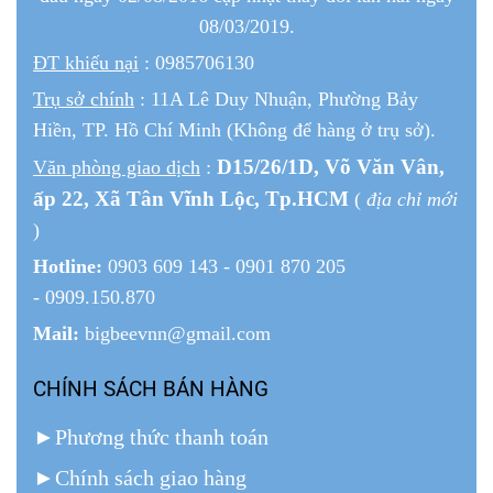
08/03/2019.
ĐT khiếu nại
: 0985706130
Trụ sở chính
: 11A Lê Duy Nhuận, Phường Bảy
Hiền, TP. Hồ Chí Minh (Không để hàng ở trụ sở).
D15/26/1
D
, Võ Văn Vân,
Văn phòng giao dịch
:
ấp 22
, Xã Tân Vĩnh Lộc, Tp.HCM
(
địa chỉ mới
)
Hotline:
0903 609 143 - 0901 870 205
- 0909.150.870
Mail:
bigbeevnn@gmail.com
CHÍNH SÁCH BÁN HÀNG
►
Phương thức thanh toán
►
Chính sách giao hàng