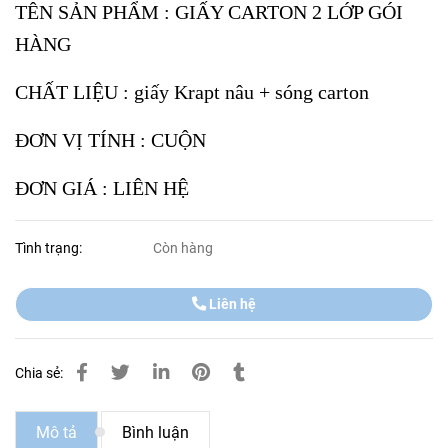
T
ÊN SẢN PHẨM : GIẤY CARTON 2 LỚP GÓI
HÀNG
CHẤT LIỆU : giấy Krapt nâu + sóng carton
ĐƠN VỊ TÍNH : CUỘN
ĐƠN GIÁ :
LIÊN HỆ
Tình trạng:
Còn hàng
Liên hệ
Chia sẻ:
Mô tả
Bình luận