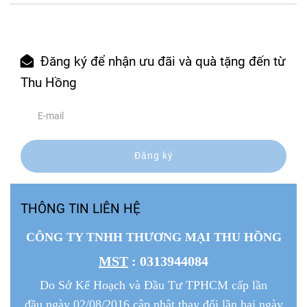
Đăng ký để nhận ưu đãi và quà tặng đến từ
Thu Hồng
Đăng ký
THÔNG TIN LIÊN HỆ
CÔNG TY TNHH THƯƠNG MẠI THU HỒNG
MST
: 0313944084
Do Sở Kế Hoạch và Đầu Tư TPHCM cấp lần
đầu ngày 02/08/2016 cập nhật thay đổi lần hai ngày