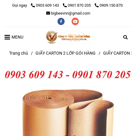
Gọi ngay
0903 609 143
0901 870 205
0909.150.870
bigbeevnn@gmail.com
MENU
Trang chủ
/
GIẤY CARTON 2 LỚP GÓI HÀNG
/
GIẤY CARTON 2 