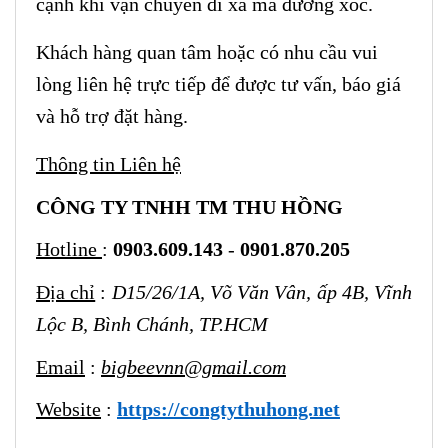
cạnh khi vận chuyển đi xa mà đường xóc.
Khách hàng quan tâm hoặc có nhu cầu vui
lòng liên hệ trực tiếp để được tư vấn, báo giá
và hỗ trợ đặt hàng.
Thông tin Liên hệ
CÔNG TY TNHH TM THU HỒNG
Hotline
:
0903.609.143
-
0901.870.205
Địa chỉ
:
D15/26/1A, Võ Văn Vân, ấp 4B, Vĩnh
Lộc B, Bình Chánh, TP.HCM
Email
:
bigbeevnn@gmail.com
Website
:
https://congtythuhong.net