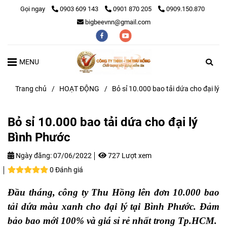
Gọi ngay
0903 609 143
0901 870 205
0909.150.870
bigbeevnn@gmail.com
MENU
Trang chủ
/
HOẠT ĐỘNG
/
Bỏ sỉ 10.000 bao tải dứa cho đại lý 
Bỏ sỉ 10.000 bao tải dứa cho đại lý
Bình Phước
Ngày đăng:
07/06/2022
727 Lượt xem
0 Đánh giá
Đầu tháng, công ty Thu Hồng lên đơn 10.000 bao
tải dứa màu xanh cho đại lý tại Bình Phước. Đảm
bảo bao mới 100% và giá sỉ rẻ nhất trong Tp.HCM.