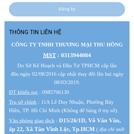
Đăng ký
THÔNG TIN LIÊN HỆ
CÔNG TY TNHH THƯƠNG MẠI THU HỒNG
MST
: 0313944084
Do Sở Kế Hoạch và Đầu Tư TPHCM cấp lần
đầu ngày 02/08/2016 cập nhật thay đổi lần hai ngày
08/03/2019.
ĐT khiếu nại
: 0985706130
Trụ sở chính
: 11A Lê Duy Nhuận, Phường Bảy
Hiền, TP. Hồ Chí Minh (Không để hàng ở trụ sở).
D15/26/1
D
, Võ Văn Vân,
Văn phòng giao dịch
:
ấp 22
, Xã Tân Vĩnh Lộc, Tp.HCM
(
địa chỉ mới