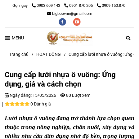
Gọi ngay
0903 609 143
0901 870 205
0909.150.870
bigbeevnn@gmail.com
MENU
Trang chủ
/
HOẠT ĐỘNG
/
Cung cấp lưới nhựa ô vuông: Ứng dụ
Cung cấp lưới nhựa ô vuông: Ứng
dụng, giá và cách chọn
Ngày đăng:
15/05/2026
80 Lượt xem
0 Đánh giá
Lưới nhựa ô vuông đang trở thành lựa chọn quen
thuộc trong nông nghiệp, chăn nuôi, xây dựng và
nhiều nhu cầu dân dụng nhờ độ bền, trọng lượng