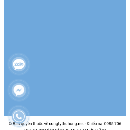
© Bản quyền thuộc về congtythuhong.net - Khiếu nại 0985 706