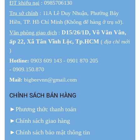
ĐT khiếu nại
: 0985706130
Trụ sở chính
: 11A Lê Duy Nhuận, Phường Bảy
Hiền, TP. Hồ Chí Minh (Không để hàng ở trụ sở).
D15/26/1
D
, Võ Văn Vân,
Văn phòng giao dịch
:
ấp 22
, Xã Tân Vĩnh Lộc, Tp.HCM
(
địa chỉ mới
)
Hotline:
0903 609 143 - 0901 870 205
- 0909.150.870
Mail:
bigbeevnn@gmail.com
CHÍNH SÁCH BÁN HÀNG
►
Phương thức thanh toán
►
Chính sách giao hàng
►
Chính sách bảo mật thông tin