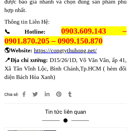
được báo giá nhanh và chọn đúng sản phẩm phù
hợp nhất.
Thông tin Liên Hệ:
0903.609.143 –
📞
Hotline:
0901.870.205 – 0909.150.870
🌎W
ebsite:
https://congtythuhong.net/
📍
Địa chỉ xưởng:
D15/26/1D, Võ Văn Vân, ấp 41,
Xã Tân Vĩnh Lộc, Bình Chánh,Tp.HCM ( hẻm đối
diện Bách Hóa Xanh)
Chia sẻ:
Tin tức liên quan