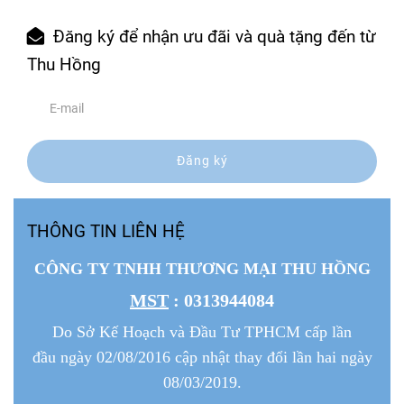
Đăng ký để nhận ưu đãi và quà tặng đến từ
Thu Hồng
Đăng ký
THÔNG TIN LIÊN HỆ
CÔNG TY TNHH THƯƠNG MẠI THU HỒNG
MST
: 0313944084
Do Sở Kế Hoạch và Đầu Tư TPHCM cấp lần
đầu ngày 02/08/2016 cập nhật thay đổi lần hai ngày
08/03/2019.