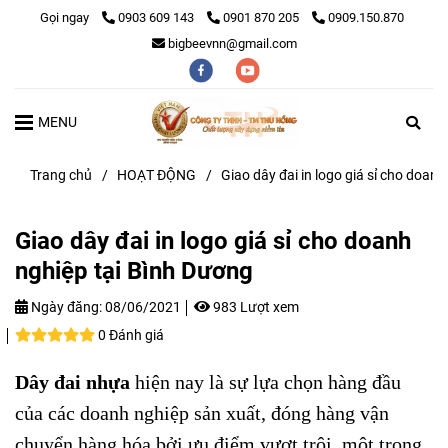
Gọi ngay
0903 609 143
0901 870 205
0909.150.870
bigbeevnn@gmail.com
MENU
Trang chủ
/
HOẠT ĐỘNG
/
Giao dây đai in logo giá sỉ cho doan
Giao dây đai in logo giá sỉ cho doanh
nghiệp tại Bình Dương
Ngày đăng:
08/06/2021
983 Lượt xem
0 Đánh giá
Dây đai nhựa
hiện nay là sự lựa chọn hàng đầu
của các doanh nghiệp sản xuất, đóng hàng vận
chuyển hàng hóa bởi ưu điểm vượt trội, một trong