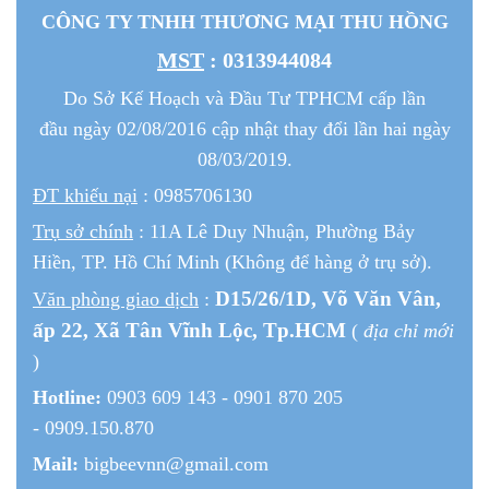
CÔNG TY TNHH THƯƠNG MẠI THU HỒNG
MST
: 0313944084
Do Sở Kế Hoạch và Đầu Tư TPHCM cấp lần
đầu ngày 02/08/2016 cập nhật thay đổi lần hai ngày
08/03/2019.
ĐT khiếu nại
: 0985706130
Trụ sở chính
: 11A Lê Duy Nhuận, Phường Bảy
Hiền, TP. Hồ Chí Minh (Không để hàng ở trụ sở).
D15/26/1
D
, Võ Văn Vân,
Văn phòng giao dịch
:
ấp 22
, Xã Tân Vĩnh Lộc, Tp.HCM
(
địa chỉ mới
)
Hotline:
0903 609 143 - 0901 870 205
- 0909.150.870
Mail:
bigbeevnn@gmail.com