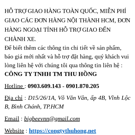
HỖ TRỢ GIAO HÀNG TOÀN QUỐC, MIỄN PHÍ
GIAO CÁC ĐƠN HÀNG NỘI THÀNH HCM, ĐƠN
HÀNG NGOẠI TỈNH HỖ TRỢ GIAO ĐẾN
CHÀNH XE.
Để biết thêm các thông tin chi tiết về sản phẩm,
báo giá mới nhất và hỗ trợ đặt hàng, quý khách vui
lòng liên hệ với chúng tôi qua thông tin liên hệ :
CÔNG TY TNHH TM THU HỒNG
Hotline
:
0903.609.143
-
0901.870.205
Địa chỉ
:
D15/26/1A, Võ Văn Vân, ấp 4B, Vĩnh Lộc
B, Bình Chánh, TP.HCM
Email
:
bigbeevnn@gmail.com
Website
:
https://congtythuhong.net