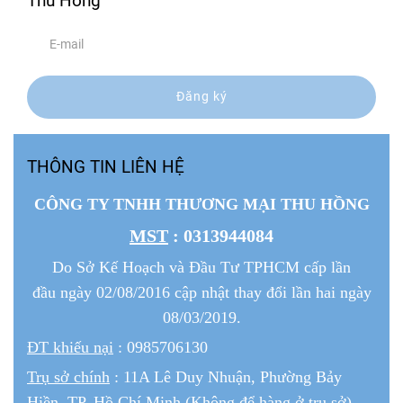
Thu Hồng
Đăng ký
THÔNG TIN LIÊN HỆ
CÔNG TY TNHH THƯƠNG MẠI THU HỒNG
MST
: 0313944084
Do Sở Kế Hoạch và Đầu Tư TPHCM cấp lần
đầu ngày 02/08/2016 cập nhật thay đổi lần hai ngày
08/03/2019.
ĐT khiếu nại
: 0985706130
Trụ sở chính
: 11A Lê Duy Nhuận, Phường Bảy
Hiền, TP. Hồ Chí Minh (Không để hàng ở trụ sở).