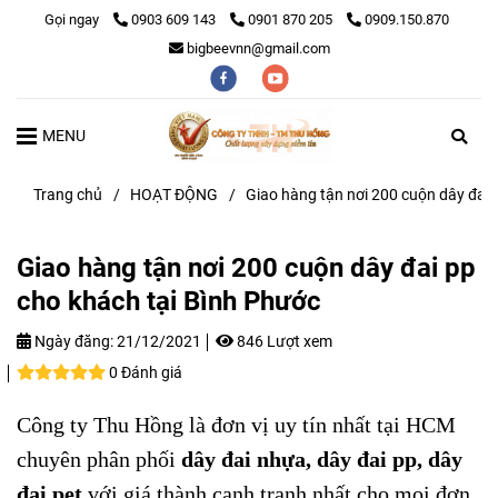
Gọi ngay
0903 609 143
0901 870 205
0909.150.870
bigbeevnn@gmail.com
MENU
Trang chủ
/
HOẠT ĐỘNG
/
Giao hàng tận nơi 200 cuộn dây đai 
Giao hàng tận nơi 200 cuộn dây đai pp
cho khách tại Bình Phước
Ngày đăng:
21/12/2021
846 Lượt xem
0 Đánh giá
Công ty Thu Hồng là đơn vị uy tín nhất tại HCM
chuyên phân phối
dây đai nhựa, dây đai pp, dây
đai pet
với giá thành cạnh tranh nhất cho mọi đơn