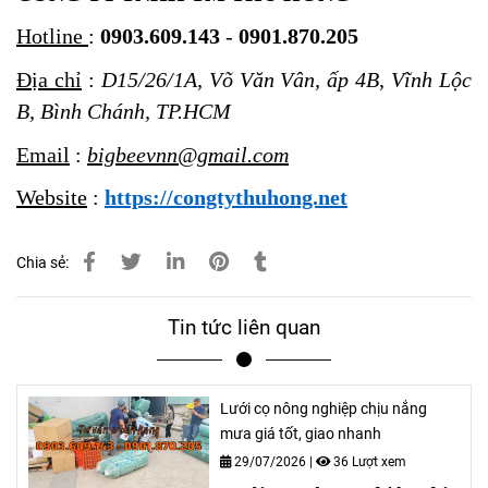
Hotline
:
0903.609.143
-
0901.870.205
Địa chỉ
:
D15/26/1A, Võ Văn Vân, ấp 4B, Vĩnh Lộc
B, Bình Chánh, TP.HCM
Email
:
bigbeevnn@gmail.com
Website
:
https://congtythuhong.net
Chia sẻ:
Tin tức liên quan
Lưới cọ nông nghiệp chịu nắng
mưa giá tốt, giao nhanh
29/07/2026
|
36 Lượt xem