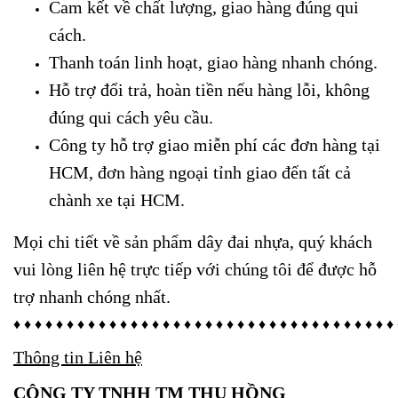
Cam kết về chất lượng, giao hàng đúng qui
cách.
Thanh toán linh hoạt, giao hàng nhanh chóng.
Hỗ trợ đổi trả, hoàn tiền nếu hàng lỗi, không
đúng qui cách yêu cầu.
Công ty hỗ trợ giao miễn phí các đơn hàng tại
HCM, đơn hàng ngoại tỉnh giao đến tất cả
chành xe tại HCM.
Mọi chi tiết về sản phẩm dây đai nhựa, quý khách
vui lòng liên hệ trực tiếp với chúng tôi để được hỗ
trợ nhanh chóng nhất.
♦ ♦ ♦ ♦ ♦ ♦ ♦ ♦ ♦ ♦ ♦ ♦ ♦ ♦ ♦ ♦ ♦ ♦ ♦ ♦ ♦ ♦ ♦ ♦ ♦ ♦ ♦ ♦ ♦ ♦ ♦ ♦ ♦ ♦ ♦ ♦
Thông tin Liên hệ
CÔNG TY TNHH TM THU HỒNG