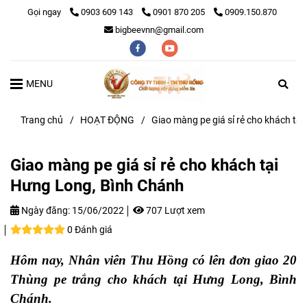
Gọi ngay
0903 609 143
0901 870 205
0909.150.870
bigbeevnn@gmail.com
MENU
Trang chủ
/
HOẠT ĐỘNG
/
Giao màng pe giá sỉ rẻ cho khách tạ
Giao màng pe giá sỉ rẻ cho khách tại
Hưng Long, Bình Chánh
Ngày đăng:
15/06/2022
707 Lượt xem
0 Đánh giá
Hôm nay, Nhân viên Thu Hồng có lên đơn giao 20
Thùng pe trắng cho khách tại Hưng Long, Bình
Chánh.