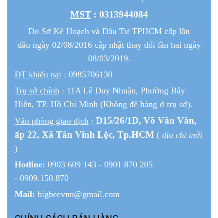
MST
: 0313944084
Do Sở Kế Hoạch và Đầu Tư TPHCM cấp lần
đầu ngày 02/08/2016 cập nhật thay đổi lần hai ngày
08/03/2019.
ĐT khiếu nại
: 0985706130
Trụ sở chính
: 11A Lê Duy Nhuận, Phường Bảy
Hiền, TP. Hồ Chí Minh (Không để hàng ở trụ sở).
D15/26/1
D
, Võ Văn Vân,
Văn phòng giao dịch
:
ấp 22
, Xã Tân Vĩnh Lộc, Tp.HCM
(
địa chỉ mới
)
Hotline:
0903 609 143 - 0901 870 205
- 0909.150.870
Mail:
bigbeevnn@gmail.com