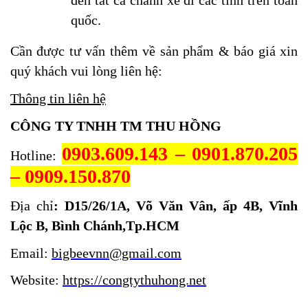
đến tất cả chành xe đi các tỉnh trên toàn
quốc.
Cần được tư vấn thêm về sản phẩm & báo giá xin
quý khách vui lòng liên hệ:
Thông tin liên hệ
CÔNG TY TNHH TM THU HỒNG
0903.609.143 – 0901.870.205
Hotline:
– 0909.150.870
Địa chỉ
: D15/26/1A, Võ Văn Vân, ấp 4B, Vĩnh
Lộc B, Bình Chánh,Tp.HCM
Email:
bigbeevnn@gmail.com
Website:
https://congtythuhong.net