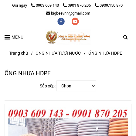
Gọi ngay
0903 609 143
0901 870 205
0909.150.870
bigbeevnn@gmail.com
MENU
Trang chủ
/
ỐNG NHỰA TƯỚI NƯỚC
/
ỐNG NHỰA HDPE
ỐNG NHỰA HDPE
Sắp xếp: