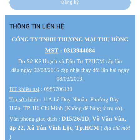
Đăng ký
THÔNG TIN LIÊN HỆ
CÔNG TY TNHH THƯƠNG MẠI THU HỒNG
MST
: 0313944084
Do Sở Kế Hoạch và Đầu Tư TPHCM cấp lần
đầu ngày 02/08/2016 cập nhật thay đổi lần hai ngày
08/03/2019.
ĐT khiếu nại
: 0985706130
Trụ sở chính
: 11A Lê Duy Nhuận, Phường Bảy
Hiền, TP. Hồ Chí Minh (Không để hàng ở trụ sở).
D15/26/1
D
, Võ Văn Vân,
Văn phòng giao dịch
:
ấp 22
, Xã Tân Vĩnh Lộc, Tp.HCM
(
địa chỉ mới
)