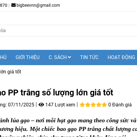
.870
bigbeevnn@gmail.com
CHỦ
GIỚI THIỆU
C. SÁCH
TIN TỨC
HOẠT ĐỘNG
ớn giá tốt
o PP trắng số lượng lớn giá tốt
ng:
07/11/2025
147 Lượt xem
0 Đánh giá
nh lúa gạo – nơi mỗi hạt gạo mang theo công sức và u
hương hiệu. Một chiếc bao gạo PP trắng chất lượng c