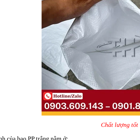
Chất lượng tốt
h của bao PP trắng nằm ở: