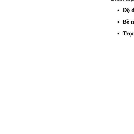
Độ d
Bề m
Trọn