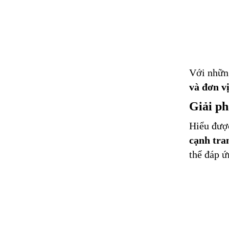
Với nhữn
và đơn v
Giải ph
Hiểu đượ
cạnh tra
thể đáp 