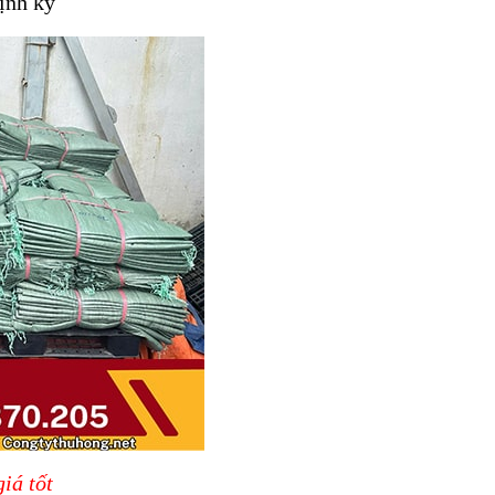
ịnh kỳ
iá tốt