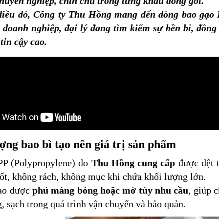
huyên nghiệp, chỉn chu trong từng khâu đóng gói.
điều đó, Công ty Thu Hồng mang đến dòng bao gạo PP
 doanh nghiệp, đại lý đang tìm kiếm sự bền bỉ, đồng
tin cậy cao.
ợng bao bì tạo nên giá trị sản phẩm
PP (Polypropylene) do
Thu Hồng cung cấp
được dệt 
tốt, không rách, không mục khi chứa khối lượng lớn.
ao được
phủ màng bóng hoặc mờ tùy nhu cầu
, giúp 
g, sạch trong quá trình vận chuyển và bảo quản.