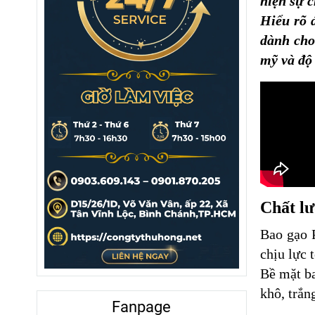
hiện sự c
Hiểu rõ 
dành cho
mỹ và độ 
Chất lư
Bao gạo 
chịu lực 
Bề mặt b
khô, trắn
Fanpage