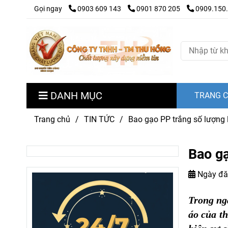
Gọi ngay
0903 609 143
0901 870 205
0909.150
DANH MỤC
TRANG 
Trang chủ
/
TIN TỨC
/
Bao gạo PP trắng số lượng l
Bao gạ
Ngày đă
Trong ngà
áo của t