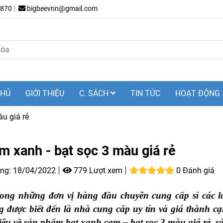
.870
bigbeevnn@gmail.com
CHỦ
GIỚI THIỆU
C. SÁCH
TIN TỨC
HOẠT ĐỘNG
u giá rẻ
m xanh - bạt sọc 3 màu giá rẻ
ng:
18/04/2022
779 Lượt xem
0 Đánh giá
ong những đơn vị hàng đầu chuyên cung cấp sỉ các lo
được biết đến là nhà cung cấp uy tín và giá thành c
thiệu về sản phẩm bạt xanh cam – bạt sọc 3 màu giá rẻ, 