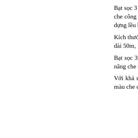
Bạt sọc 3
che công 
dựng lều 
Kích thư
dài 50m, 
Bạt sọc 3
năng che 
Với khả n
màu che c