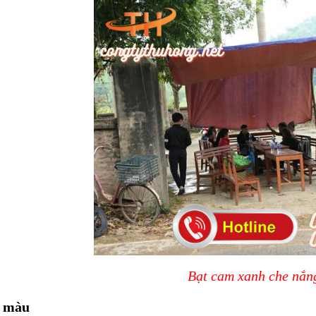
Bạt cam xanh che nắn
3 màu