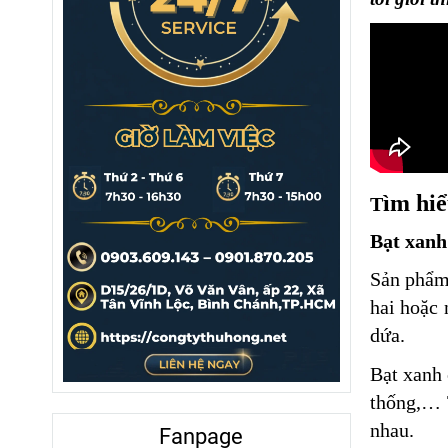
ìm hiể
T
Bạt xan
Sản phẩm 
hai hoặc 
dứa.
Bạt xanh 
thống,… 
nhau.
Fanpage