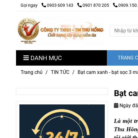
Gọi ngay
0903 609 143
0901 870 205
0909.150
DANH MỤC
TRANG 
Trang chủ
/
TIN TỨC
/
Bạt cam xanh - bạt sọc 3 mà
Bạt ca
Ngày đă
Là một tr
Thu Hồng 
tôi giới 