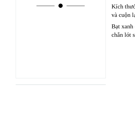
Kích thướ
và cuộn l
Bạt xanh 
chắn lót 