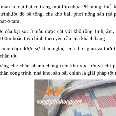
 màu là loại bạt có tráng một lớp nhựa PE mỏng thiết 
trình,lót đổ bê tông, che kho bãi, phơi nông sản (cà 
bạt ở tạm.
ớc của bạt sọc 3 màu được cắt với khổ rộng 1m8, 2m,
100m hoặc tuỳ chỉnh theo yêu cầu của khách hàng.
 màu chịu được sự khắc nghiệt của thời gian và thời t
chắn tốt.
ăng che chắn nhanh chóng trên khu vực lớn và chi phí
hắn công trình, nhà kho, sân bãi chính là giải pháp tốt