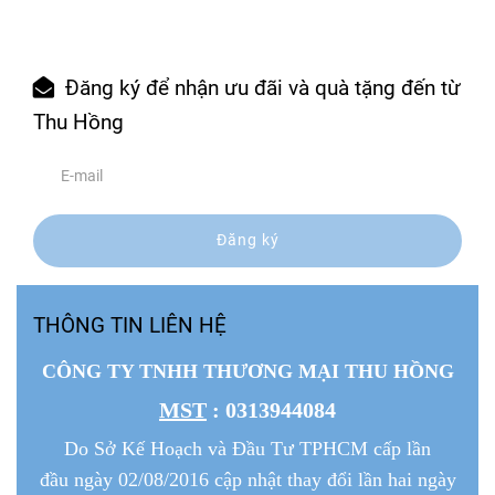
Đăng ký để nhận ưu đãi và quà tặng đến từ
Thu Hồng
Đăng ký
THÔNG TIN LIÊN HỆ
CÔNG TY TNHH THƯƠNG MẠI THU HỒNG
MST
: 0313944084
Do Sở Kế Hoạch và Đầu Tư TPHCM cấp lần
đầu ngày 02/08/2016 cập nhật thay đổi lần hai ngày