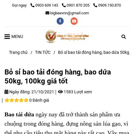
Gọi ngay
0903 609 143
0901 870 205
0909.150.870
bigbeevnn@gmail.com
MENU
Trang chủ
/
TIN TỨC
/
Bỏ sỉ bao tải đóng hàng, bao dứa 50kg, 1
Bỏ sỉ bao tải đóng hàng, bao dứa
50kg, 100kg giá tốt
Ngày đăng:
21/10/2021
1583 Lượt xem
0 Đánh giá
Bao tải dứa
ngày nay đã trở thành sản phẩm ưa
chuộng trong đóng hàng, đựng nông sản lúa gạo, vì
thế nhu cầu tiêu thụ mặt hàng này rất cao. Vậy mua