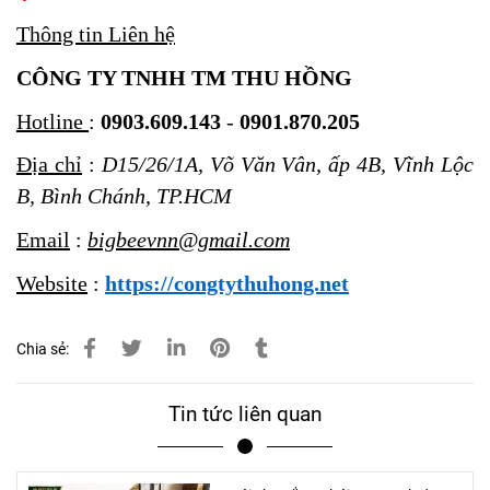
Thông tin Liên hệ
CÔNG TY TNHH TM THU HỒNG
Hotline
:
0903.609.143
-
0901.870.205
Địa chỉ
:
D15/26/1A, Võ Văn Vân, ấp 4B, Vĩnh Lộc
B, Bình Chánh, TP.HCM
Email
:
bigbeevnn@gmail.com
Website
:
https://congtythuhong.net
Chia sẻ:
Tin tức liên quan