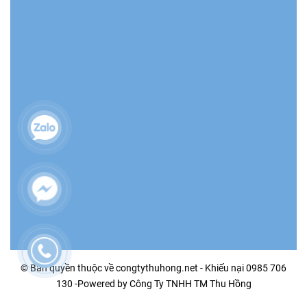
© Bản quyền thuộc về congtythuhong.net - Khiếu nại 0985 706
130 -Powered by Công Ty TNHH TM Thu Hồng