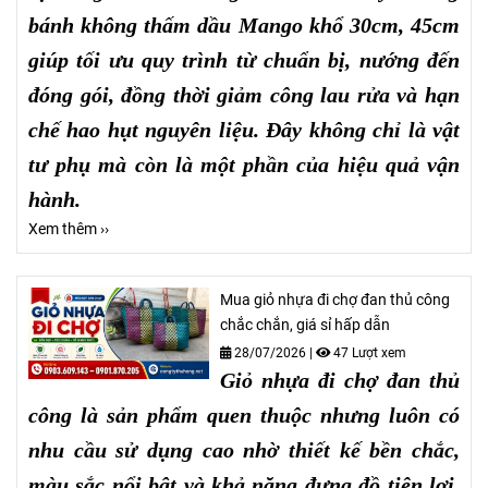
bánh không thấm dầu Mango khổ 30cm, 45cm
giúp tối ưu quy trình từ chuẩn bị, nướng đến
đóng gói, đồng thời giảm công lau rửa và hạn
chế hao hụt nguyên liệu. Đây không chỉ là vật
tư phụ mà còn là một phần của hiệu quả vận
hành.
Xem thêm ››
Mua giỏ nhựa đi chợ đan thủ công
chắc chắn, giá sỉ hấp dẫn
28/07/2026
|
47 Lượt xem
Giỏ nhựa đi chợ đan thủ
công là sản phẩm quen thuộc nhưng luôn có
nhu cầu sử dụng cao nhờ thiết kế bền chắc,
màu sắc nổi bật và khả năng đựng đồ tiện lợi.