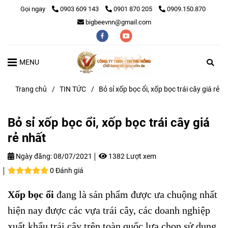
Gọi ngay
0903 609 143
0901 870 205
0909.150.870
bigbeevnn@gmail.com
MENU
Trang chủ
/
TIN TỨC
/
Bỏ sỉ xốp bọc ổi, xốp bọc trái cây giá rẻ n
Bỏ sỉ xốp bọc ổi, xốp bọc trái cây giá
rẻ nhất
Ngày đăng:
08/07/2021
1382 Lượt xem
0 Đánh giá
Xốp bọc ổi
đang là sản phẩm được ưa chuộng nhất
hiện nay được các vựa trái cây, các doanh nghiệp
xuất khẩu trái cây trên toàn quốc lựa chọn sử dụng.