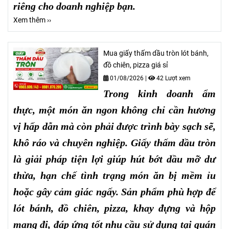
riêng cho doanh nghiệp bạn.
Xem thêm ››
Mua giấy thấm dầu tròn lót bánh,
đồ chiên, pizza giá sỉ
01/08/2026
|
42 Lượt xem
Trong kinh doanh ẩm
thực, một món ăn ngon không chỉ cần hương
vị hấp dẫn mà còn phải được trình bày sạch sẽ,
khô ráo và chuyên nghiệp. Giấy thấm dầu tròn
là giải pháp tiện lợi giúp hút bớt dầu mỡ dư
thừa, hạn chế tình trạng món ăn bị mềm ỉu
hoặc gây cảm giác ngấy. Sản phẩm phù hợp để
lót bánh, đồ chiên, pizza, khay đựng và hộp
mang đi, đáp ứng tốt nhu cầu sử dụng tại quán