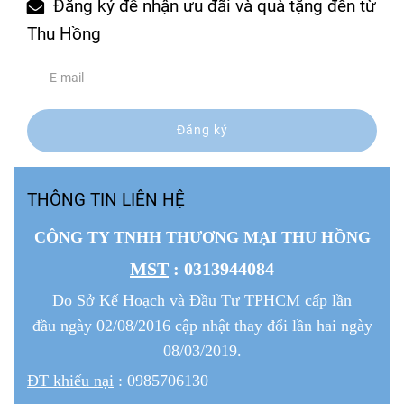
Đăng ký để nhận ưu đãi và quà tặng đến từ
Thu Hồng
Đăng ký
THÔNG TIN LIÊN HỆ
CÔNG TY TNHH THƯƠNG MẠI THU HỒNG
MST
: 0313944084
Do Sở Kế Hoạch và Đầu Tư TPHCM cấp lần
đầu ngày 02/08/2016 cập nhật thay đổi lần hai ngày
08/03/2019.
ĐT khiếu nại
: 0985706130