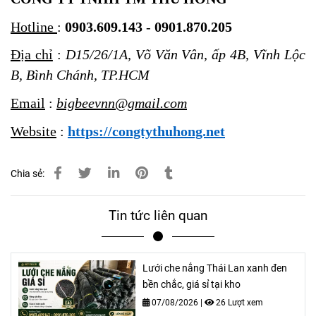
Hotline
:
0903.609.143
-
0901.870.205
Địa chỉ
:
D15/26/1A, Võ Văn Vân, ấp 4B, Vĩnh Lộc
B, Bình Chánh, TP.HCM
Email
:
bigbeevnn@gmail.com
Website
:
https://congtythuhong.net
Chia sẻ:
Tin tức liên quan
Lưới che nắng Thái Lan xanh đen
bền chắc, giá sỉ tại kho
07/08/2026
|
26 Lượt xem