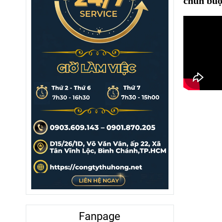
chun buộ
Fanpage