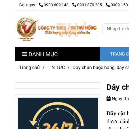
Gọi ngay
0903 609 143
0901 870 205
0909.150
DANH MỤC
TRANG 
Trang chủ
/
TIN TỨC
/
Dây chun buộc hàng, dây ch
Dây ch
Ngày đă
Dây cột 
được đánh