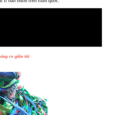
i lí bán buôn trên toàn quốc.
àng co giãn tốt