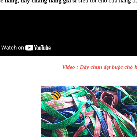
c hàng, dây chằng hàng giá sỉ
siêu tốt cho cửa hàng đạ
Video : Dây chun dẹt buộc chở h