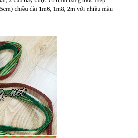
goài, 2 đầu dây được cố định bằng móc thép
 2,5cm) chiều dài 1m6, 1m8, 2m với nhiều màu