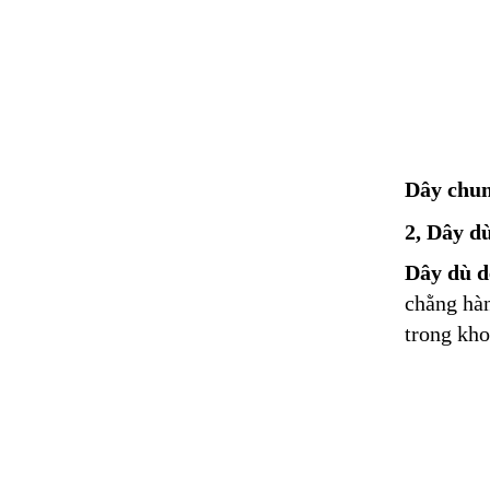
Dây chun
2, Dây d
Dây dù d
chằng hàn
trong kho