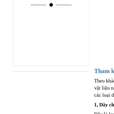
Tham kh
Theo khảo
vật liệu 
các loại 
1, Dây c