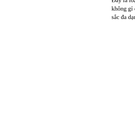
Đây là lo
không gỉ 
sắc đa dạ