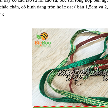
ại dây có cấu tạo từ lõi cao su, bọc sợi tổng hợp bên n
chắc chắn, có hình dạng tròn hoặc dẹt ( bản 1,5cm và
ng.