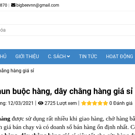
.870
bigbeevnn@gmail.com
CHỦ
GIỚI THIỆU
C. SÁCH
TIN TỨC
HOẠT ĐỘNG
ằng hàng giá sỉ
un buộc hàng, dây chằng hàng giá sỉ
ng:
12/03/2021
2725 Lượt xem
0 Đánh giá
hàng
được sử dụng rất nhiều khi giao hàng, chở hàng bằ
 giá bán chạy và có doanh số bán hàng ổn định nhất. C