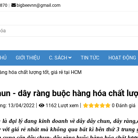
.870
bigbeevnn@gmail.com
CHỦ
GIỚI THIỆU
C. SÁCH
TIN TỨC
HOẠT ĐỘNG
ng hóa chất lượng tốt, giá rẻ tại HCM
un - dây ràng buộc hàng hóa chất lượ
ng:
13/04/2022
1162 Lượt xem
0 Đánh giá
là đại lý đang kinh doanh về dây dây chun, dây ràng
 với giá rẻ nhất mà không qua bất kì bên thứ 3 trun
n cung cấp dây chun- dây ràng buộc hàng hóa chất lượng