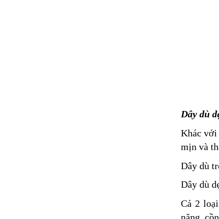
Dây dù dẹ
Khác với 
mịn và th
Dây dù tr
Dây dù dẹ
Cả 2 loạ
nặng, cồn