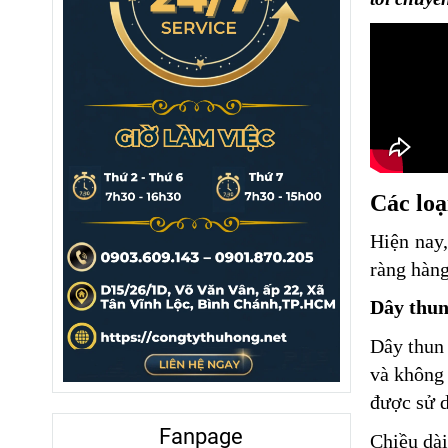
Các loạ
Hiện nay,
ràng hàng
Dây thun
Dây thun 
và không 
được sử d
Fanpage
Chiều dài