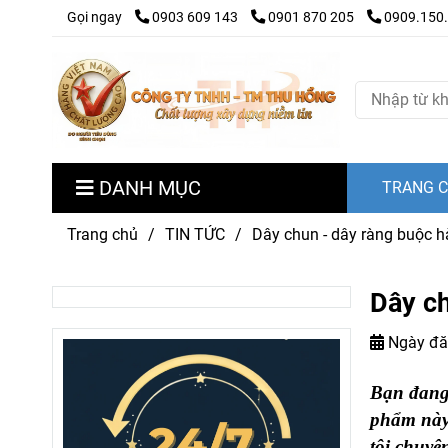
Gọi ngay
0903 609 143
0901 870 205
0909.150
DANH MỤC
TRANG 
Trang chủ
/
TIN TỨC
/
Dây chun - dây ràng buộc hà
Dây ch
Ngày đă
Bạn đang 
phẩm này
tôi chuyê