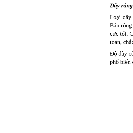
Dây ràng
Loại dây 
Bản rộng 
cực tốt. 
toàn, chắ
Độ dày củ
phổ biến 