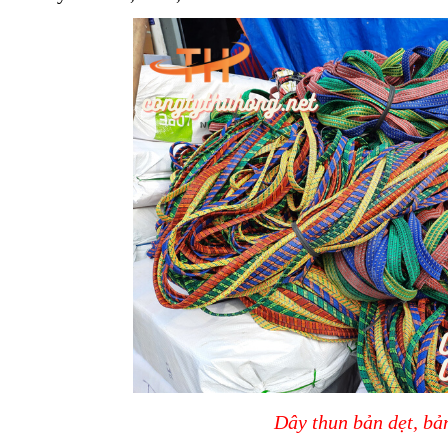
Dây thun bản dẹt, bả