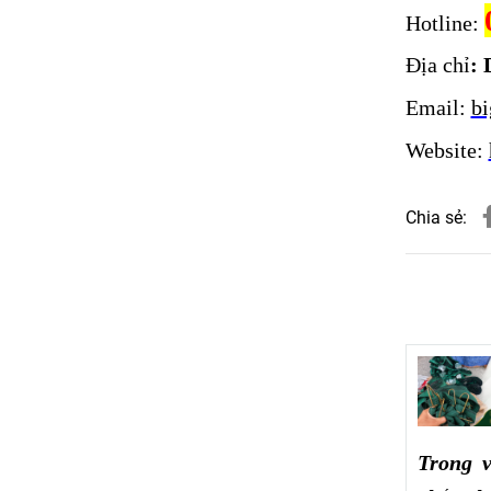
Hotline:
Địa chỉ
: 
Email:
b
Website:
Chia sẻ:
Trong 