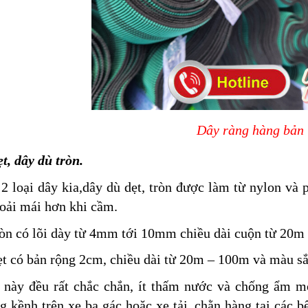
Dây ràng hàng bản
t, dây dù tròn.
2 loại dây kia,dây dù dẹt, tròn được làm từ nylon và 
oải mái hơn khi cầm.
òn có lõi dày từ 4mm tới 10mm chiều dài cuộn từ 20m 
t có bản rộng 2cm, chiều dài từ 20m – 100m và màu sắc
i này đều rất chắc chắn, ít thấm nước và chống ẩm 
g kềnh trên xe ba gác hoặc xe tải, chằn hàng tại các 