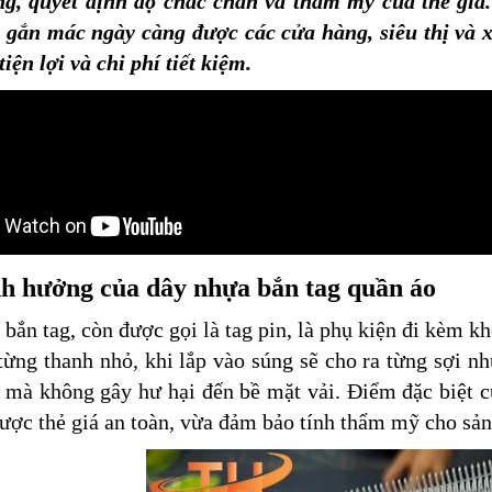
ng, quyết định độ chắc chắn và thẩm mỹ của thẻ giá
 gắn mác ngày càng được các cửa hàng, siêu thị và
tiện lợi và chi phí tiết kiệm.
h hưởng của dây nhựa bắn tag quần áo
bắn tag, còn được gọi là tag pin, là phụ kiện đi kèm k
từng thanh nhỏ, khi lắp vào súng sẽ cho ra từng sợi 
mà không gây hư hại đến bề mặt vải. Điểm đặc biệt c
ược thẻ giá an toàn, vừa đảm bảo tính thẩm mỹ cho sả