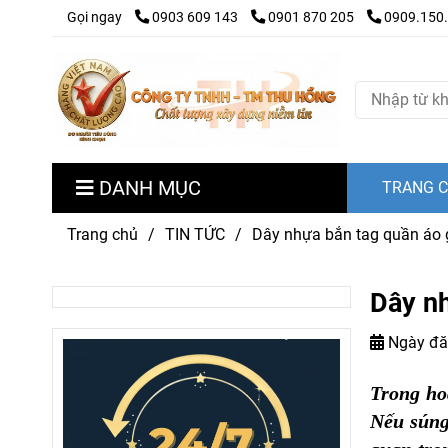
Gọi ngay
0903 609 143
0901 870 205
0909.150
DANH MỤC
TRANG 
Trang chủ
/
TIN TỨC
/
Dây nhựa bắn tag quần áo 
Dây nh
Ngày đă
Trong ho
Nếu súng 