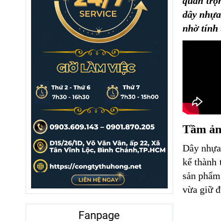
quan trọ
dây nhựa
nhờ tính 
Tầm ản
Dây nhựa 
kế thành 
sản phẩm 
vừa giữ đ
Fanpage