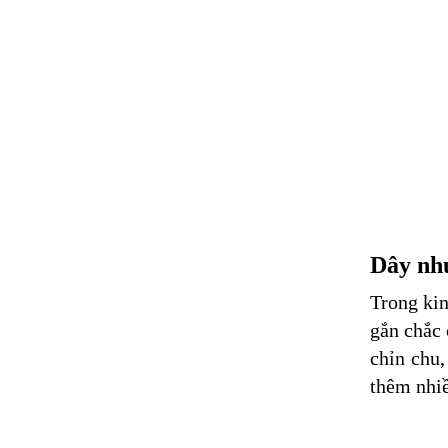
Dây nhự
Trong kin
gắn chắc 
chỉn chu,
thêm nhi