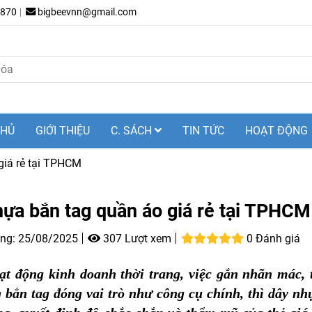
.870
bigbeevnn@gmail.com
CHỦ
GIỚI THIỆU
C. SÁCH
TIN TỨC
HOẠT ĐỘNG
giá rẻ tại TPHCM
ựa bắn tag quần áo giá rẻ tại TPHCM
ng:
25/08/2025
307 Lượt xem
0 Đánh giá
ạt động kinh doanh thời trang, việc gắn nhãn mác, 
bắn tag đóng vai trò như công cụ chính, thì dây nhự