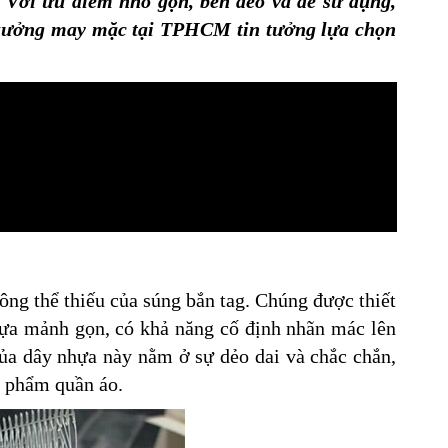
. Với ưu điểm nhỏ gọn, bền dẻo và dễ sử dụng,
 xưởng may mặc tại TPHCM tin tưởng lựa chọn
hông thể thiếu của súng bắn tag. Chúng được thiết
nhựa mảnh gọn, có khả năng cố định nhãn mác lên
ủa dây nhựa này nằm ở sự dẻo dai và chắc chắn,
n phẩm quần áo.