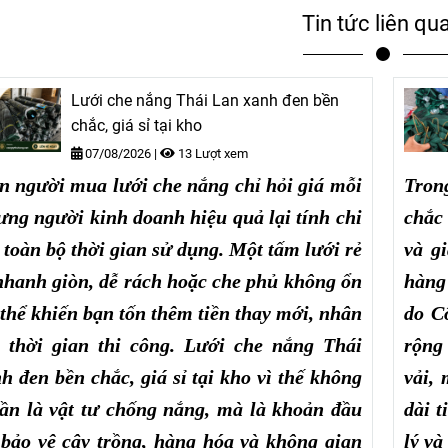
Tin tức liên qu
Lưới che nắng Thái Lan xanh đen bền
chắc, giá sỉ tại kho
07/08/2026
|
13 Lượt xem
n người mua lưới che nắng chỉ hỏi giá mỗi
Tron
ưng người kinh doanh hiệu quả lại tính chi
chắc
 toàn bộ thời gian sử dụng. Một tấm lưới rẻ
và g
hanh giòn, dễ rách hoặc che phủ không ổn
hàng
 thể khiến bạn tốn thêm tiền thay mới, nhân
do C
 thời gian thi công. Lưới che nắng Thái
rộng 
h đen bền chắc, giá sỉ tại kho vì thế không
vải,
ần là vật tư chống nắng, mà là khoản đầu
dài t
 bảo vệ cây trồng, hàng hóa và không gian
lý và