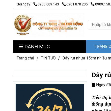
Gọi ngay
0903 609 143
0901 870 205
0909.150
DANH MỤC
TRANG 
Trang chủ
/
TIN TỨC
/
Dây rút nhựa 15cm nhiều m
Dây rú
Ngày đă
Trên thị 
thông dụn
nhựa 15c