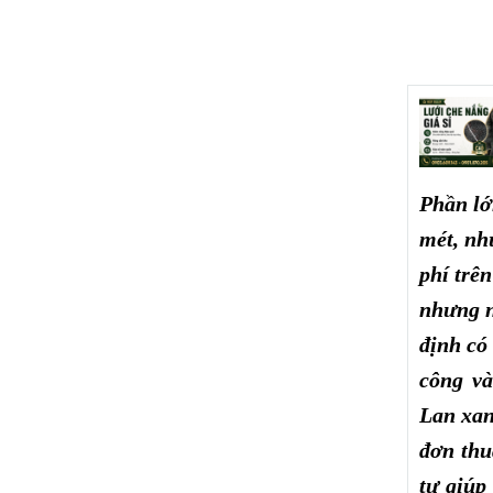
Phần lớ
mét, nh
phí trên
nhưng n
định có
công và
Lan xan
đơn thu
tư giúp