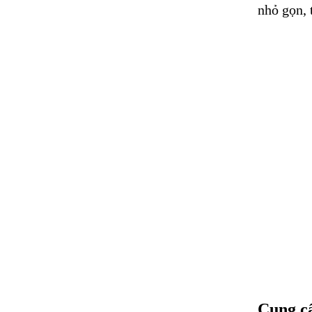
nhỏ gọn, t
Cung cấ