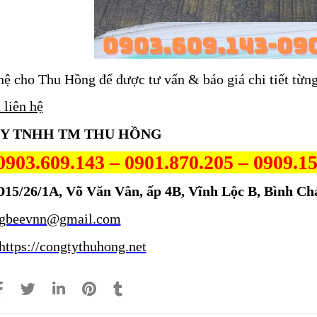
hệ cho Thu Hồng để được tư vấn & báo giá chi tiết từng
 liên hệ
Y TNHH TM THU HỒNG
0903.609.143 – 0901.870.205
– 0909.1
D15/26/1A, Võ Văn Vân, ấp 4B, Vĩnh Lộc B, Bình 
igbeevnn@gmail.com
https://congtythuhong.net