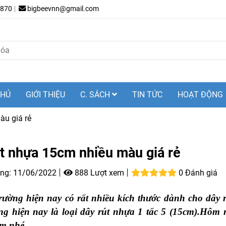
.870
bigbeevnn@gmail.com
CHỦ
GIỚI THIỆU
C. SÁCH
TIN TỨC
HOẠT ĐỘNG
àu giá rẻ
t nhựa 15cm nhiều màu giá rẻ
ng:
11/06/2022
888 Lượt xem
0 Đánh giá
trường hiện nay có rất nhiều kích thước dành cho dây
g hiện nay là loại dây rút nhựa 1 tấc 5 (15cm).Hôm 
m nhé.