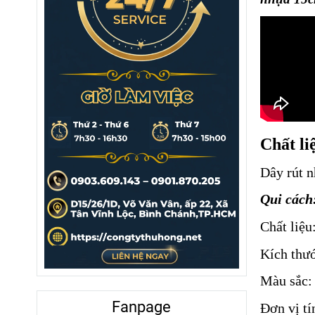
Chất li
Dây rút n
Qui cách
Chất liệu
Kích thư
Màu sắc: 
Fanpage
Đơn vị tí