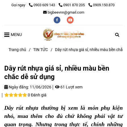
Gọi ngay
0903 609 143
0901 870 205
0909.150.870
bigbeevnn@gmail.com
MENU
Trang chủ
/
TIN TỨC
/
Dây rút nhựa giá sỉ, nhiều màu bền chắc
Dây rút nhựa giá sỉ, nhiều màu bền
chắc dễ sử dụng
Ngày đăng:
11/06/2026
61 Lượt xem
0 Đánh giá
Dây rút nhựa thường bị xem là món phụ kiện
nhỏ, mua thêm cho đủ chứ không phải vật tư
quan trọng. Nhưng trong thực tế, chính những