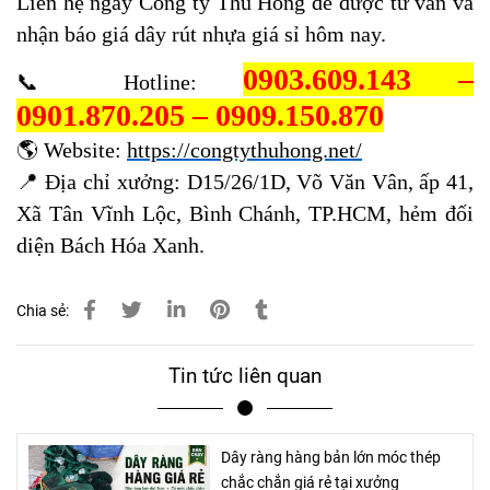
Liên hệ ngay Công ty Thu Hồng để được tư vấn và
nhận báo giá dây rút nhựa giá sỉ hôm nay.
0903.609.143 –
📞 Hotline:
0901.870.205 – 0909.150.870
🌎 Website:
https://congtythuhong.net/
📍 Địa chỉ xưởng: D15/26/1D, Võ Văn Vân, ấp 41,
Xã Tân Vĩnh Lộc, Bình Chánh, TP.HCM, hẻm đối
diện Bách Hóa Xanh.
Chia sẻ:
Tin tức liên quan
Dây ràng hàng bản lớn móc thép
chắc chắn giá rẻ tại xưởng