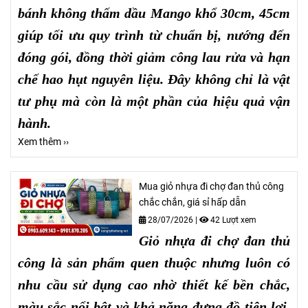
bánh không thấm dầu Mango khổ 30cm, 45cm
giúp tối ưu quy trình từ chuẩn bị, nướng đến
đóng gói, đồng thời giảm công lau rửa và hạn
chế hao hụt nguyên liệu. Đây không chỉ là vật
tư phụ mà còn là một phần của hiệu quả vận
hành.
Xem thêm ››
Mua giỏ nhựa đi chợ đan thủ công
chắc chắn, giá sỉ hấp dẫn
28/07/2026
|
42 Lượt xem
Giỏ nhựa đi chợ đan thủ
công là sản phẩm quen thuộc nhưng luôn có
nhu cầu sử dụng cao nhờ thiết kế bền chắc,
màu sắc nổi bật và khả năng đựng đồ tiện lợi.