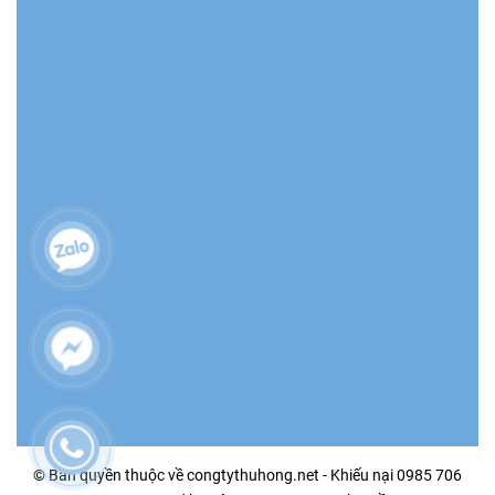
© Bản quyền thuộc về congtythuhong.net - Khiếu nại 0985 706