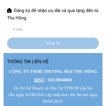
Đăng ký để nhận ưu đãi và quà tặng đến từ
Thu Hồng
Đăng ký
THÔNG TIN LIÊN HỆ
CÔNG TY TNHH THƯƠNG MẠI THU HỒNG
MST
: 0313944084
Do Sở Kế Hoạch và Đầu Tư TPHCM cấp lần
đầu ngày 02/08/2016 cập nhật thay đổi lần hai ngày
08/03/2019.