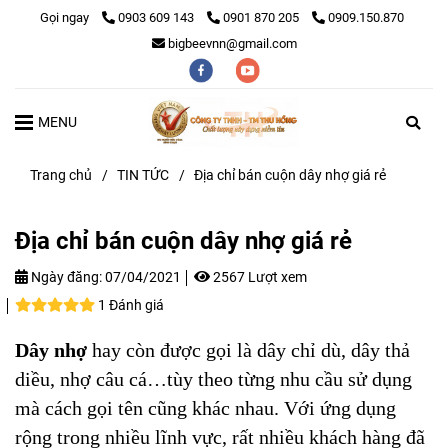
Gọi ngay
0903 609 143
0901 870 205
0909.150.870
bigbeevnn@gmail.com
MENU
Trang chủ
/
TIN TỨC
/
Địa chỉ bán cuộn dây nhợ giá rẻ
Địa chỉ bán cuộn dây nhợ giá rẻ
Ngày đăng:
07/04/2021
2567 Lượt xem
1 Đánh giá
Dây nhợ
hay còn được gọi là dây chỉ dù, dây thả
diều, nhợ câu cá…tùy theo từng nhu cầu sử dụng
mà cách gọi tên cũng khác nhau. Với ứng dụng
rộng trong nhiều lĩnh vực, rất nhiều khách hàng đã