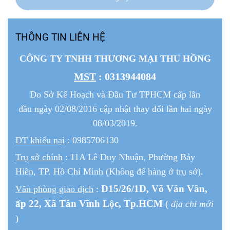
THÔNG TIN LIÊN HỆ
CÔNG TY TNHH THƯƠNG MẠI THU HỒNG
MST
: 0313944084
Do Sở Kế Hoạch và Đầu Tư TPHCM cấp lần
đầu ngày 02/08/2016 cập nhật thay đổi lần hai ngày
08/03/2019.
ĐT khiếu nại
: 0985706130
Trụ sở chính
: 11A Lê Duy Nhuận, Phường Bảy
Hiền, TP. Hồ Chí Minh (Không để hàng ở trụ sở).
D15/26/1
D
, Võ Văn Vân,
Văn phòng giao dịch
:
ấp 22
, Xã Tân Vĩnh Lộc, Tp.HCM
(
địa chỉ mới
)