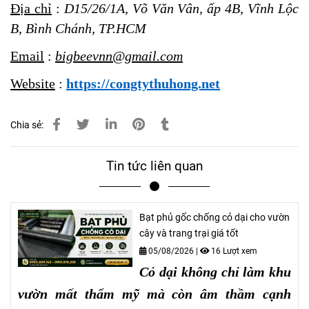
Địa chỉ
:
D15/26/1A, Võ Văn Vân, ấp 4B, Vĩnh Lộc
B, Bình Chánh, TP.HCM
Email
:
bigbeevnn@gmail.com
Website
:
https://congtythuhong.net
Chia sẻ:
Tin tức liên quan
Bạt phủ gốc chống cỏ dại cho vườn
cây và trang trại giá tốt
05/08/2026
|
16 Lượt xem
Cỏ dại không chỉ làm khu
vườn mất thẩm mỹ mà còn âm thầm cạnh