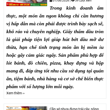
01/08/2026
|
39 Lượt xem
Trong kinh doanh ẩm
thực, một món ăn ngon không chỉ cần hương
vị hấp dẫn mà còn phải được trình bày sạch sẽ,
khô ráo và chuyên nghiệp. Giấy thấm dầu tròn
là giải pháp tiện lợi giúp hút bớt dầu mỡ dư
thừa, hạn chế tình trạng món ăn bị mềm ỉu
hoặc gây cảm giác ngấy. Sản phẩm phù hợp để
lót bánh, đồ chiên, pizza, khay đựng và hộp
mang đi, đáp ứng tốt nhu cầu sử dụng tại quán
ăn, tiệm bánh, nhà hàng và cơ sở chế biến thực
phẩm với số lượng lớn mỗi ngày.
Xem thêm ››
Cần xé nhựa đựng trái cây, nông