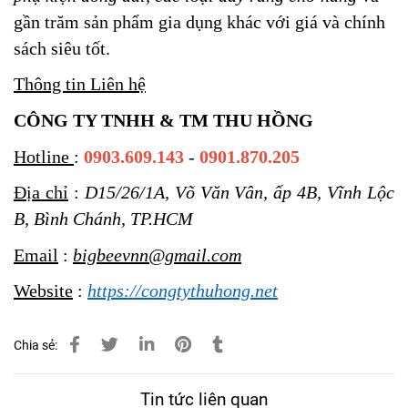
gần trăm sản phẩm gia dụng khác với giá và chính
sách siêu tốt.
Thông tin Liên hệ
CÔNG TY TNHH & TM THU HỒNG
Hotline
:
0903.609.143
-
0901.870.205
Địa chỉ
:
D15/26/1A, Võ Văn Vân, ấp 4B, Vĩnh Lộc
B, Bình Chánh, TP.HCM
Email
:
bigbeevnn@gmail.com
Website
:
https://congtythuhong.net
Chia sẻ:
Tin tức liên quan