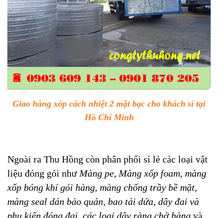
Giao hàng xốp cách nhiệt 2 mặt bạc cho khách sỉ tại
Hồ Chí Minh
Ngoài ra Thu Hồng còn phân phối sỉ lẻ các loại vật
liệu đóng gói như
Màng
pe
,
Màng xốp foam
,
màng
xốp bóng khí gói hàng
,
màng chống trầy bề mặt
,
màng seal dán bảo quản
,
bao tải dứa
,
dây đai và
phụ kiện đóng đai
,
các loại dây ràng chở hàng
và