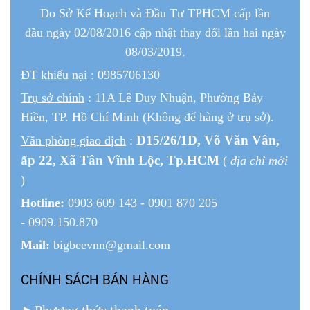
Do Sở Kế Hoạch và Đầu Tư TPHCM cấp lần
đầu ngày 02/08/2016 cập nhật thay đổi lần hai ngày
08/03/2019.
ĐT khiếu nại
: 0985706130
Trụ sở chính
: 11A Lê Duy Nhuận, Phường Bảy
Hiền, TP. Hồ Chí Minh (Không để hàng ở trụ sở).
D15/26/1
D
, Võ Văn Vân,
Văn phòng giao dịch
:
ấp 22
, Xã Tân Vĩnh Lộc, Tp.HCM
(
địa chỉ mới
)
Hotline:
0903 609 143 - 0901 870 205
- 0909.150.870
Mail:
bigbeevnn@gmail.com
CHÍNH SÁCH BÁN HÀNG