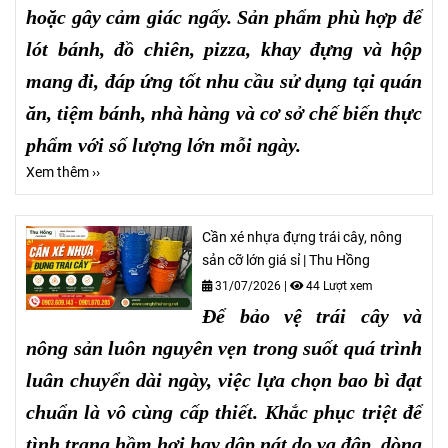
hoặc gây cảm giác ngấy. Sản phẩm phù hợp để
lót bánh, đồ chiên, pizza, khay đựng và hộp
mang đi, đáp ứng tốt nhu cầu sử dụng tại quán
ăn, tiệm bánh, nhà hàng và cơ sở chế biến thực
phẩm với số lượng lớn mỗi ngày.
Xem thêm ››
Cần xé nhựa đựng trái cây, nông
sản cỡ lớn giá sỉ | Thu Hồng
31/07/2026
|
44 Lượt xem
Để bảo vệ trái cây và
nông sản luôn nguyên vẹn trong suốt quá trình
luân chuyển dài ngày, việc lựa chọn bao bì đạt
chuẩn là vô cùng cấp thiết. Khắc phục triệt để
tình trạng hầm hơi hay dập nát do va đập, dòng