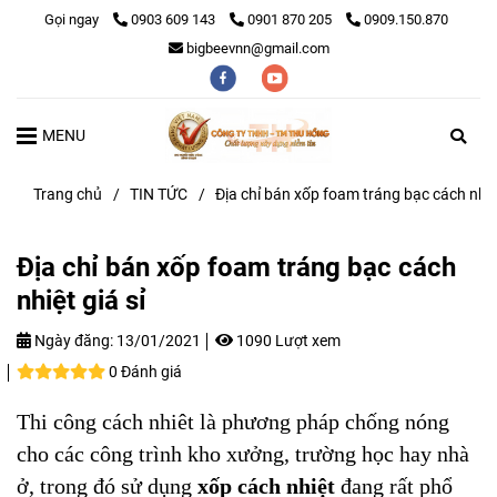
Gọi ngay
0903 609 143
0901 870 205
0909.150.870
bigbeevnn@gmail.com
MENU
Trang chủ
/
TIN TỨC
/
Địa chỉ bán xốp foam tráng bạc cách nhiệt
Địa chỉ bán xốp foam tráng bạc cách
nhiệt giá sỉ
Ngày đăng:
13/01/2021
1090 Lượt xem
0 Đánh giá
Thi công cách nhiêt là phương pháp chống nóng
cho các công trình kho xưởng, trường học hay nhà
ở, trong đó sử dụng
xốp cách nhiệt
đang rất phổ