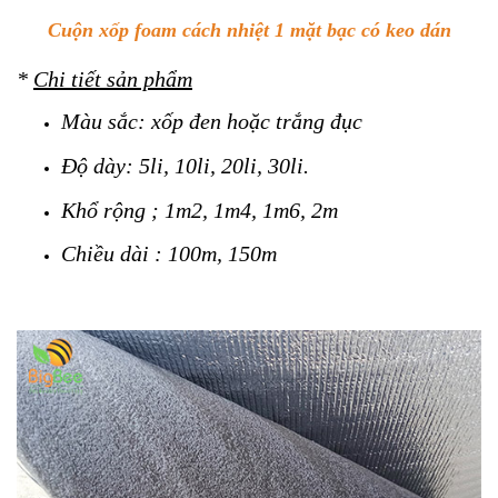
Cuộn xốp foam cách nhiệt 1 mặt bạc có keo dán
*
Chi tiết sản phẩm
Màu sắc: xốp đen hoặc trắng đục
Độ dày: 5li, 10li, 20li, 30li.
Khổ rộng ; 1m2, 1m4, 1m6, 2m
Chiều dài : 100m, 150m