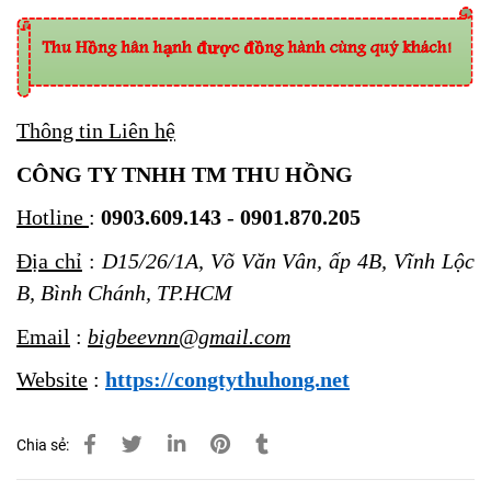
Thông tin Liên hệ
CÔNG TY TNHH TM THU HỒNG
Hotline
:
0903.609.143
-
0901.870.205
Địa chỉ
:
D15/26/1A, Võ Văn Vân, ấp 4B, Vĩnh Lộc
B, Bình Chánh, TP.HCM
Email
:
bigbeevnn@gmail.com
Website
:
https://congtythuhong.net
Chia sẻ: