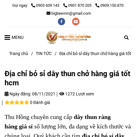
Gọi ngay
0903 609 143
0901 870 205
0909.150.870
bigbeevnn@gmail.com
MENU
Trang chủ
/
TIN TỨC
/
Địa chỉ bỏ sỉ dây thun chở hàng giá tốt h
Địa chỉ bỏ sỉ dây thun chở hàng giá tốt
hcm
Ngày đăng:
08/11/2021
1272 Lượt xem
0 Đánh giá
Thu Hồng chuyên cung cấp
dây thun ràng
hàng giá sỉ
số lượng lớn, đa dạng về kích thước và
chủng loại. Quý khách cần tìm
địa chỉ bỏ sỉ dây