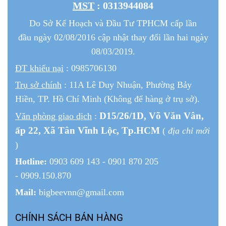
MST
: 0313944084
Do Sở Kế Hoạch và Đầu Tư TPHCM cấp lần
đầu ngày 02/08/2016 cập nhật thay đổi lần hai ngày
08/03/2019.
ĐT khiếu nại
: 0985706130
Trụ sở chính
: 11A Lê Duy Nhuận, Phường Bảy
Hiền, TP. Hồ Chí Minh (Không để hàng ở trụ sở).
D15/26/1
D
, Võ Văn Vân,
Văn phòng giao dịch
:
ấp 22
, Xã Tân Vĩnh Lộc, Tp.HCM
(
địa chỉ mới
)
Hotline:
0903 609 143 - 0901 870 205
- 0909.150.870
Mail:
bigbeevnn@gmail.com
CHÍNH SÁCH BÁN HÀNG