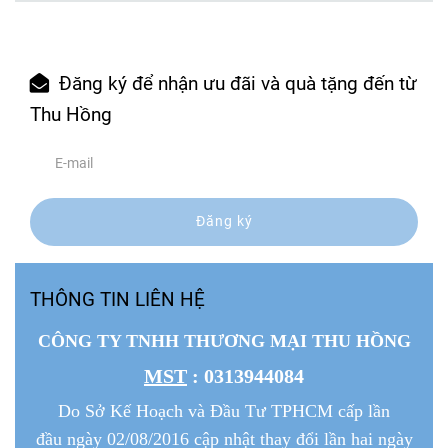
Đăng ký để nhận ưu đãi và quà tặng đến từ
Thu Hồng
Đăng ký
THÔNG TIN LIÊN HỆ
CÔNG TY TNHH THƯƠNG MẠI THU HỒNG
MST
: 0313944084
Do Sở Kế Hoạch và Đầu Tư TPHCM cấp lần
đầu ngày 02/08/2016 cập nhật thay đổi lần hai ngày