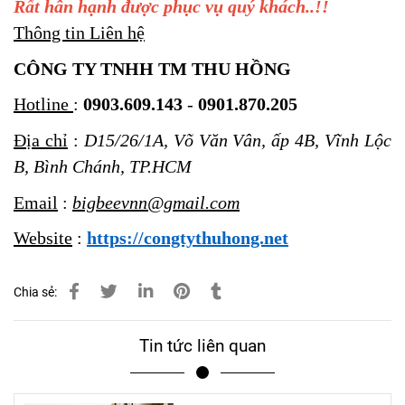
Rất hân hạnh được phục vụ quý khách..!!
Thông tin Liên hệ
CÔNG TY TNHH TM THU HỒNG
Hotline
:
0903.609.143
-
0901.870.205
Địa chỉ
:
D15/26/1A, Võ Văn Vân, ấp 4B, Vĩnh Lộc
B, Bình Chánh, TP.HCM
Email
:
bigbeevnn@gmail.com
Website
:
https://congtythuhong.net
Chia sẻ:
Tin tức liên quan