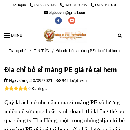
Gọi ngay
0903 609 143
0901 870 205
0909.150.870
bigbeevnn@gmail.com
MENU
Trang chủ
/
TIN TỨC
/
Địa chỉ bỏ sỉ màng PE giá rẻ tại hcm
Địa chỉ bỏ sỉ màng PE giá rẻ tại hcm
Ngày đăng:
30/09/2021
948 Lượt xem
0 Đánh giá
Quý khách có nhu cầu mua sỉ
màng PE
số lượng
nhiều để sử dụng hoặc kinh doanh thì không thể bỏ
qua công ty Thu Hồng, một trong những
địa chỉ bỏ
sỉ màng PE giá rẻ tại hcm
với chất lượng và giá