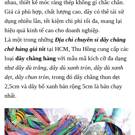
nhau, thiết kế móc ràng thép không gỉ chắc chắn.
Giá cả phù hợp, chất lượng cao, dây có thể tái sử
dụng nhiều lần, tết kiệm chi phí tối đa, mang lại
hiệu quả kinh tế cao cho doanh nghiệp.
Là một trong những
Địa chỉ chuyên sỉ dây chằng
chở hàng giá tốt
tại HCM, Thu Hồng cung cấp các
loại
dây chằng hàng
với mẫu mã kích cỡ đa dạng
như
dây dù trắng
,
dây dù xanh tròn
,
dây dù xanh
dẹt
,
dây chun tròn
, trong đó
dây chằng thun dẹt
2,5cm
và
dây bố xanh bản rộng 5cm
là bán chạy
nhất.