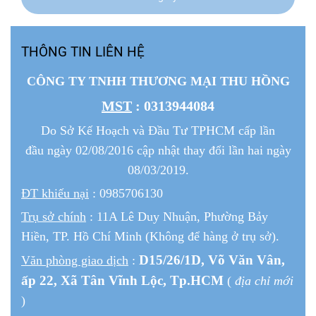
THÔNG TIN LIÊN HỆ
CÔNG TY TNHH THƯƠNG MẠI THU HỒNG
MST
: 0313944084
Do Sở Kế Hoạch và Đầu Tư TPHCM cấp lần
đầu ngày 02/08/2016 cập nhật thay đổi lần hai ngày
08/03/2019.
ĐT khiếu nại
: 0985706130
Trụ sở chính
: 11A Lê Duy Nhuận, Phường Bảy
Hiền, TP. Hồ Chí Minh (Không để hàng ở trụ sở).
D15/26/1
D
, Võ Văn Vân,
Văn phòng giao dịch
:
ấp 22
, Xã Tân Vĩnh Lộc, Tp.HCM
(
địa chỉ mới
)