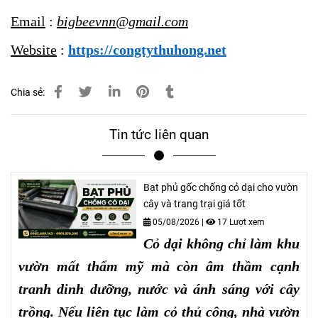
Email
:
bigbeevnn@gmail.com
Website
:
https://congtythuhong.net
Chia sẻ:
Tin tức liên quan
Bạt phủ gốc chống cỏ dại cho vườn
cây và trang trại giá tốt
05/08/2026
|
17 Lượt xem
Cỏ dại không chỉ làm khu
vườn mất thẩm mỹ mà còn âm thầm cạnh
tranh dinh dưỡng, nước và ánh sáng với cây
trồng. Nếu liên tục làm cỏ thủ công, nhà vườn