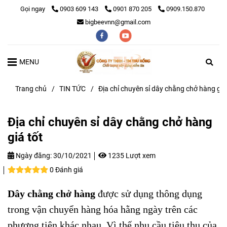
Gọi ngay
0903 609 143
0901 870 205
0909.150.870
bigbeevnn@gmail.com
MENU
Trang chủ
/
TIN TỨC
/
Địa chỉ chuyên sỉ dây chằng chở hàng giá
Địa chỉ chuyên sỉ dây chằng chở hàng
giá tốt
Ngày đăng:
30/10/2021
1235 Lượt xem
0 Đánh giá
Dây chằng chở hàng
được sử dụng thông dụng
trong vận chuyển hàng hóa hằng ngày trên các
phương tiện khác nhau. Vì thế nhu cầu tiêu thụ của