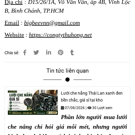
Địa chỉ
:
D15/26/1A, Võ Văn Vân, ấp 4B, Vĩnh Lộc
B, Bình Chánh, TP.HCM
Email
:
bigbeevnn@gmail.com
Website
:
https://congtythuhong.net
Chia sẻ:
Tin tức liên quan
Lưới che nắng Thái Lan xanh đen
bền chắc, giá sỉ tại kho
07/08/2026
|
30 Lượt xem
Phần lớn người mua lưới
che nắng chỉ hỏi giá mỗi mét, nhưng người