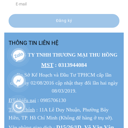
Đăng ký
THÔNG TIN LIÊN HỆ
CÔNG TY TNHH THƯƠNG MẠI THU HỒNG
MST
: 0313944084
Do Sở Kế Hoạch và Đầu Tư TPHCM cấp lần
đầu ngày 02/08/2016 cập nhật thay đổi lần hai ngày
08/03/2019.
ĐT khiếu nại
: 0985706130
Trụ sở chính
: 11A Lê Duy Nhuận, Phường Bảy
Hiền, TP. Hồ Chí Minh (Không để hàng ở trụ sở).
D15/26/1
D
, Võ Văn Vân,
Văn phòng giao dịch
: