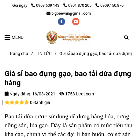
Gọi ngay
0903 609 143
0901 870 205
0909.150.870
bigbeevnn@gmail.com
MENU
Trang chủ
/
TIN TỨC
/
Giá sỉ bao đựng gạo, bao tải dứa đựng h
Giá sỉ bao đựng gạo, bao tải dứa đựng
hàng
Ngày đăng:
16/03/2021
1753 Lượt xem
0 Đánh giá
Bao tải dứa được sử dụng để đựng hàng hóa, đựng
nông sản, lúa gạo. Đây là sản phẩm có mức tiêu thụ
khá cao, chính vì thế các đại lí bán buôn, cơ sở sản