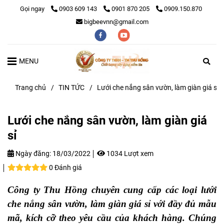
Gọi ngay
0903 609 143
0901 870 205
0909.150.870
bigbeevnn@gmail.com
MENU
Trang chủ
/
TIN TỨC
/
Lưới che nắng sân vườn, làm giàn giá sỉ
Lưới che nắng sân vườn, làm giàn giá
sỉ
Ngày đăng:
18/03/2022
1034 Lượt xem
0 Đánh giá
Công ty Thu Hồng chuyên cung cấp các loại lưới
che nắng sân vườn, làm giàn giá sỉ với đầy đủ mẫu
mã, kích cỡ theo yêu cầu của khách hàng. Chúng