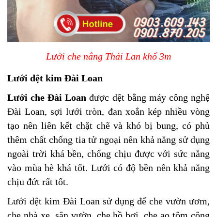
Lưới che nắng Thái Lan khổ 3m
Lưới dệt kim Đài Loan
Lưới che Đài Loan
được dệt bằng máy công nghệ
Đài Loan, sợi lưới tròn, đan xoắn kép nhiều vòng
tạo nên liên kết chặt chẽ và khó bị bung, có phủ
thêm chất chống tia tử ngoại nên khả năng sử dụng
ngoài trời khá bền, chống chịu được với sức nắng
vào mùa hè khá tốt. Lưới có độ bền nên khả năng
chịu đứt rất tốt.
Lưới dệt kim Đài Loan sử dụng để che vườn ươm,
che nhà xe, sân vườn, che hồ bơi, che ao tôm công