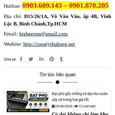
0903.609.143 – 0901.870.205
Hotline:
Địa chỉ
: D15/26/1A, Võ Văn Vân, ấp 4B, Vĩnh
Lộc B, Bình Chánh,Tp.HCM
Email:
bigbeevnn@gmail.com
Wedsite:
http://congtythuhong.net
Chia sẻ:
Tin tức liên quan
Bạt phủ gốc chống cỏ dại cho vườn
cây và trang trại giá tốt
05/08/2026
|
15 Lượt xem
Cỏ dại không chỉ làm khu