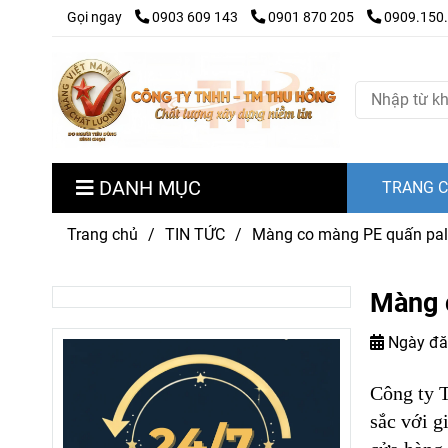
Gọi ngay
0903 609 143
0901 870 205
0909.150
DANH MỤC
TRANG 
Trang chủ
/
TIN TỨC
/
Màng co màng PE quấn palle
Màng c
Ngày đă
Công ty 
sắc với g