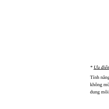
*
Ưu điể
Tính năng
không mùi
dung môi,