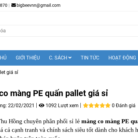
.870
bigbeevnn@gmail.com
CHỦ
GIỚI THIỆU
C. SÁCH
TIN TỨC
HOẠT ĐỘNG
t giá sỉ
o màng PE quấn pallet giá sỉ
ng:
22/02/2021
1092 Lượt xem
0 Đánh giá
Thu Hồng chuyên phân phối sỉ lẻ
màng co màng PE quấn
iá cả cạnh tranh và chính sách siêu tốt dành cho khách