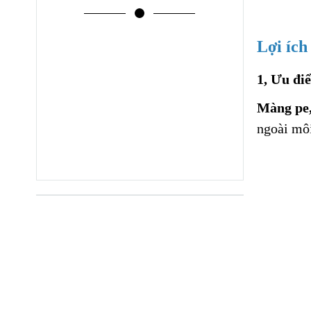
Lợi ích
1, Ưu đi
Màng pe,
ngoài môi