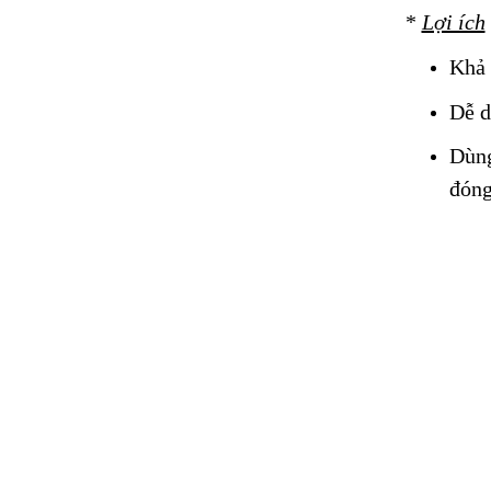
*
Lợi ích
Khả 
Dễ d
Dùng
đóng