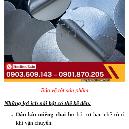
Bảo vệ tốt sản phẩm
Những lợi ích nổi bật có thể kể đến:
Dán kín miệng chai lọ:
hỗ trợ hạn chế rò rỉ
khi vận chuyển.