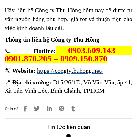
Hãy liên hệ Công ty Thu Hồng hôm nay để được tư
vấn nguồn hàng phù hợp, giá tốt và thuận tiện cho
việc kinh doanh lâu dài.
Thông tin liên hệ Công ty Thu Hồng
0903.609.143 –
📞
Hotline:
0901.870.205 – 0909.150.870
🌎
Website:
https://congtythuhong.net/
📍
Địa chỉ xưởng:
D15/26/1D, Võ Văn Vân, ấp 41,
Xã Tân Vĩnh Lộc, Bình Chánh, TP.HCM
Chia sẻ:
Tin tức liên quan