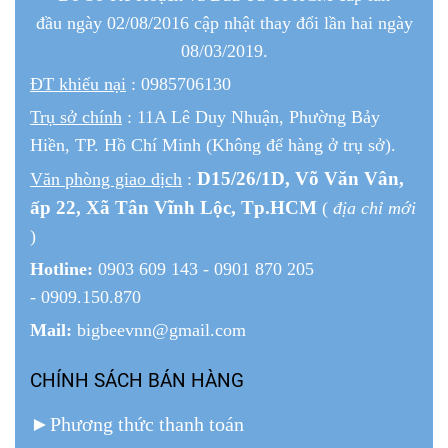
đầu ngày 02/08/2016 cập nhật thay đổi lần hai ngày
08/03/2019.
ĐT khiếu nại
: 0985706130
Trụ sở chính
: 11A Lê Duy Nhuận, Phường Bảy
Hiền, TP. Hồ Chí Minh (Không để hàng ở trụ sở).
D15/26/1
D
, Võ Văn Vân,
Văn phòng giao dịch
:
ấp 22
, Xã Tân Vĩnh Lộc, Tp.HCM
(
địa chỉ mới
)
Hotline:
0903 609 143 - 0901 870 205
- 0909.150.870
Mail:
bigbeevnn@gmail.com
CHÍNH SÁCH BÁN HÀNG
►
Phương thức thanh toán