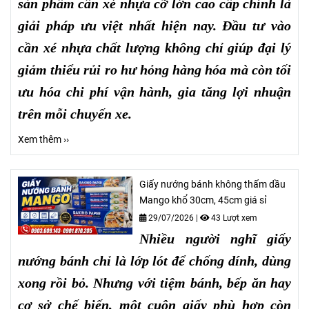
sản phẩm cần xé nhựa cỡ lớn cao cấp chính là
giải pháp ưu việt nhất hiện nay. Đầu tư vào
cần xé nhựa chất lượng không chỉ giúp đại lý
giảm thiểu rủi ro hư hỏng hàng hóa mà còn tối
ưu hóa chi phí vận hành, gia tăng lợi nhuận
trên mỗi chuyến xe.
Xem thêm ››
Giấy nướng bánh không thấm dầu
Mango khổ 30cm, 45cm giá sỉ
29/07/2026
|
43 Lượt xem
Nhiều người nghĩ giấy
nướng bánh chỉ là lớp lót để chống dính, dùng
xong rồi bỏ. Nhưng với tiệm bánh, bếp ăn hay
cơ sở chế biến, một cuộn giấy phù hợp còn