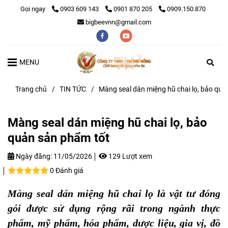
Gọi ngay
0903 609 143
0901 870 205
0909.150.870
bigbeevnn@gmail.com
MENU
Trang chủ
/
TIN TỨC
/
Màng seal dán miệng hũ chai lọ, bảo quả
Màng seal dán miệng hũ chai lọ, bảo
quản sản phẩm tốt
Ngày đăng:
11/05/2026
129 Lượt xem
0 Đánh giá
Màng seal dán miệng hũ chai lọ là vật tư đóng
gói được sử dụng rộng rãi trong ngành thực
phẩm, mỹ phẩm, hóa phẩm, dược liệu, gia vị, đồ