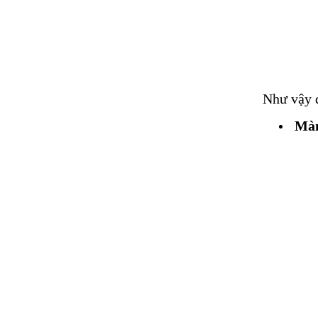
Như vậy d
Màn