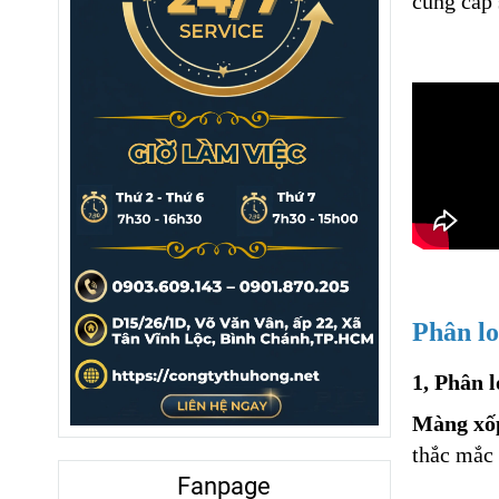
cung cấp
Phân lo
1, Phân 
Màng xốp
thắc mắc 
Fanpage