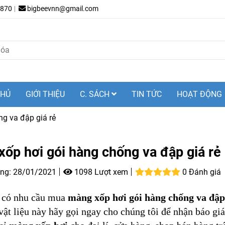
.870
bigbeevnn@gmail.com
CHỦ
GIỚI THIỆU
C. SÁCH
TIN TỨC
HOẠT ĐỘNG
g va đập giá rẻ
ốp hơi gói hàng chống va đập giá rẻ
ng:
28/01/2021
1098 Lượt xem
0 Đánh giá
 có nhu cầu mua
màng xốp hơi gói hàng chống va đập 
i vật liệu này hãy gọi ngay cho chúng tôi để nhận báo g