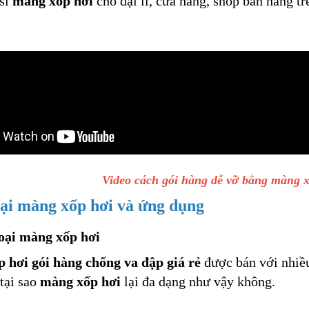
 sỉ
màng xốp hơi
cho đại lí, cửa hàng, shop bán hàng tr
Video cách gói hàng dễ vỡ bằng màng x
ại màng xốp hơi và ứng dụng
loại màng xốp hơi
 hơi gói hàng chống va đập giá rẻ
được bán với nhiều 
tại sao
màng xốp hơi
lại đa dạng như vậy không.