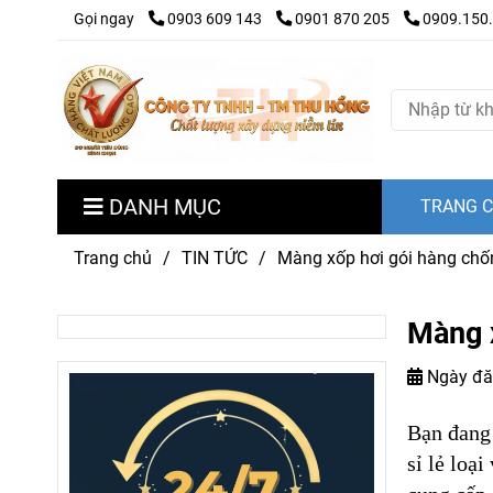
Gọi ngay
0903 609 143
0901 870 205
0909.150
DANH MỤC
TRANG 
Trang chủ
/
TIN TỨC
/
Màng xốp hơi gói hàng chốn
Màng x
Ngày đă
Bạn đang
sỉ lẻ loạ