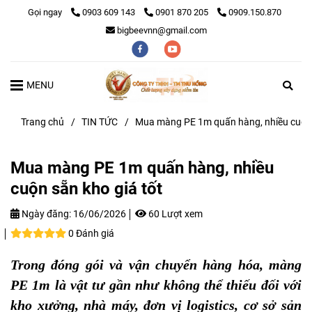
Gọi ngay
0903 609 143
0901 870 205
0909.150.870
bigbeevnn@gmail.com
MENU
Trang chủ
/
TIN TỨC
/
Mua màng PE 1m quấn hàng, nhiều cuộn 
Mua màng PE 1m quấn hàng, nhiều
cuộn sẵn kho giá tốt
Ngày đăng:
16/06/2026
60 Lượt xem
0 Đánh giá
Trong đóng gói và vận chuyển hàng hóa, màng
PE 1m là vật tư gần như không thể thiếu đối với
kho xưởng, nhà máy, đơn vị logistics, cơ sở sản