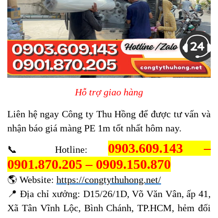
Hỗ trợ giao hàng
Liên hệ ngay Công ty Thu Hồng để được tư vấn và
nhận báo giá màng PE 1m tốt nhất hôm nay.
0903.609.143 –
📞 Hotline:
0901.870.205 – 0909.150.870
🌎 Website:
https://congtythuhong.net/
📍 Địa chỉ xưởng: D15/26/1D, Võ Văn Vân, ấp 41,
Xã Tân Vĩnh Lộc, Bình Chánh, TP.HCM, hẻm đối