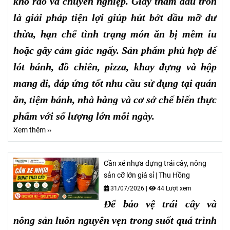
khô ráo và chuyên nghiệp. Giấy thấm dầu tròn
là giải pháp tiện lợi giúp hút bớt dầu mỡ dư
thừa, hạn chế tình trạng món ăn bị mềm ỉu
hoặc gây cảm giác ngấy. Sản phẩm phù hợp để
lót bánh, đồ chiên, pizza, khay đựng và hộp
mang đi, đáp ứng tốt nhu cầu sử dụng tại quán
ăn, tiệm bánh, nhà hàng và cơ sở chế biến thực
phẩm với số lượng lớn mỗi ngày.
Xem thêm ››
Cần xé nhựa đựng trái cây, nông
sản cỡ lớn giá sỉ | Thu Hồng
31/07/2026
|
44 Lượt xem
Để bảo vệ trái cây và
nông sản luôn nguyên vẹn trong suốt quá trình