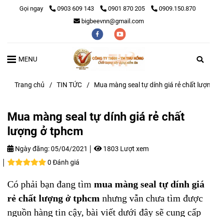
Gọi ngay
0903 609 143
0901 870 205
0909.150.870
bigbeevnn@gmail.com
MENU
Trang chủ
/
TIN TỨC
/
Mua màng seal tự dính giá rẻ chất lượng
Mua màng seal tự dính giá rẻ chất
lượng ở tphcm
Ngày đăng:
05/04/2021
1803 Lượt xem
0 Đánh giá
Có phải bạn đang tìm
mua màng seal tự dính giá
rẻ chất lượng ở tphcm
nhưng vẫn chưa tìm được
nguồn hàng tin cậy, bài viết dưới đây sẽ cung cấp