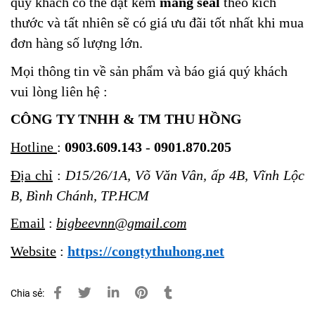
quý khách có thể đặt kèm
màng seal
theo kích
thước và tất nhiên sẽ có giá ưu đãi tốt nhất khi mua
đơn hàng số lượng lớn.
Mọi thông tin về sản phẩm và báo giá quý khách
vui lòng liên hệ :
CÔNG TY TNHH & TM THU HỒNG
Hotline
:
0903.609.143
-
0901.870.205
Địa chỉ
:
D15/26/1A, Võ Văn Vân, ấp 4B, Vĩnh Lộc
B, Bình Chánh, TP.HCM
Email
:
bigbeevnn@gmail.com
Website
:
https://congtythuhong.net
Chia sẻ: