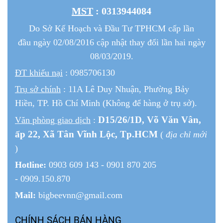
MST
: 0313944084
Do Sở Kế Hoạch và Đầu Tư TPHCM cấp lần
đầu ngày 02/08/2016 cập nhật thay đổi lần hai ngày
08/03/2019.
ĐT khiếu nại
: 0985706130
Trụ sở chính
: 11A Lê Duy Nhuận, Phường Bảy
Hiền, TP. Hồ Chí Minh (Không để hàng ở trụ sở).
D15/26/1
D
, Võ Văn Vân,
Văn phòng giao dịch
:
ấp 22
, Xã Tân Vĩnh Lộc, Tp.HCM
(
địa chỉ mới
)
Hotline:
0903 609 143 - 0901 870 205
- 0909.150.870
Mail:
bigbeevnn@gmail.com
CHÍNH SÁCH BÁN HÀNG