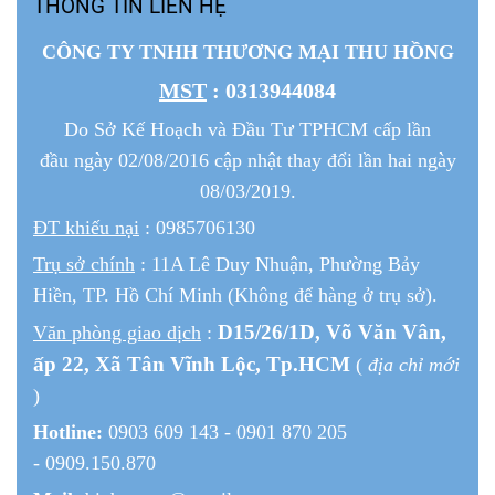
THÔNG TIN LIÊN HỆ
CÔNG TY TNHH THƯƠNG MẠI THU HỒNG
MST
: 0313944084
Do Sở Kế Hoạch và Đầu Tư TPHCM cấp lần
đầu ngày 02/08/2016 cập nhật thay đổi lần hai ngày
08/03/2019.
ĐT khiếu nại
: 0985706130
Trụ sở chính
: 11A Lê Duy Nhuận, Phường Bảy
Hiền, TP. Hồ Chí Minh (Không để hàng ở trụ sở).
D15/26/1
D
, Võ Văn Vân,
Văn phòng giao dịch
:
ấp 22
, Xã Tân Vĩnh Lộc, Tp.HCM
(
địa chỉ mới
)
Hotline:
0903 609 143 - 0901 870 205
- 0909.150.870