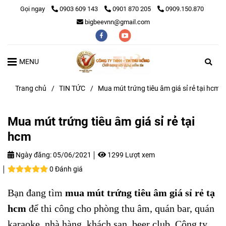
Gọi ngay
0903 609 143
0901 870 205
0909.150.870
bigbeevnn@gmail.com
MENU
Trang chủ
/
TIN TỨC
/
Mua mút trứng tiêu âm giá sỉ rẻ tại hcm
Mua mút trứng tiêu âm giá sỉ rẻ tại
hcm
Ngày đăng:
05/06/2021
1299 Lượt xem
0 Đánh giá
Bạn đang tìm
mua mút trứng tiêu âm giá sỉ rẻ tạ
hcm
để thi công cho phòng thu âm, quán bar, quán
karaoke, nhà hàng, khách sạn, beer club. Công ty