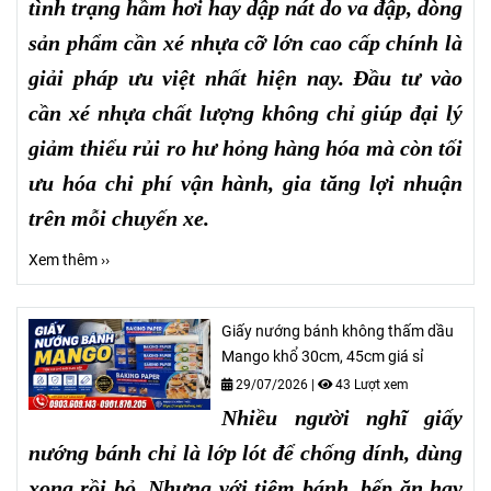
tình trạng hầm hơi hay dập nát do va đập, dòng
sản phẩm cần xé nhựa cỡ lớn cao cấp chính là
giải pháp ưu việt nhất hiện nay. Đầu tư vào
cần xé nhựa chất lượng không chỉ giúp đại lý
giảm thiểu rủi ro hư hỏng hàng hóa mà còn tối
ưu hóa chi phí vận hành, gia tăng lợi nhuận
trên mỗi chuyến xe.
Xem thêm ››
Giấy nướng bánh không thấm dầu
Mango khổ 30cm, 45cm giá sỉ
29/07/2026
|
43 Lượt xem
Nhiều người nghĩ giấy
nướng bánh chỉ là lớp lót để chống dính, dùng
xong rồi bỏ. Nhưng với tiệm bánh, bếp ăn hay