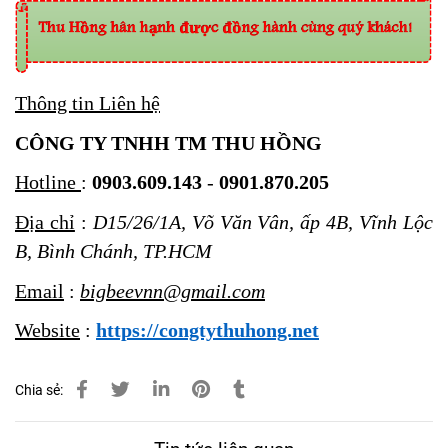
Thông tin Liên hệ
CÔNG TY TNHH TM THU HỒNG
Hotline
:
0903.609.143
-
0901.870.205
Địa chỉ
:
D15/26/1A, Võ Văn Vân, ấp 4B, Vĩnh Lộc
B, Bình Chánh, TP.HCM
Email
:
bigbeevnn@gmail.com
Website
:
https://congtythuhong.net
Chia sẻ: