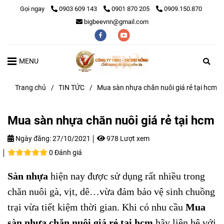
Gọi ngay
0903 609 143
0901 870 205
0909.150.870
bigbeevnn@gmail.com
MENU
Trang chủ
/
TIN TỨC
/
Mua sàn nhựa chăn nuôi giá rẻ tại hcm
Mua sàn nhựa chăn nuôi giá rẻ tại hcm
Ngày đăng:
27/10/2021
978 Lượt xem
0 Đánh giá
Sàn nhựa
hiện nay được sử dụng rất nhiều trong
chăn nuôi gà, vịt, dê…vừa đảm bảo vệ sinh chuồng
trại vừa tiết kiệm thời gian. Khi có nhu cầu
Mua
sàn nhựa chăn nuôi giá rẻ tại hcm
hãy liên hệ với