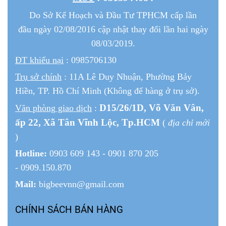
Do Sở Kế Hoạch và Đầu Tư TPHCM cấp lần
đầu ngày 02/08/2016 cập nhật thay đổi lần hai ngày
08/03/2019.
ĐT khiếu nại
: 0985706130
Trụ sở chính
: 11A Lê Duy Nhuận, Phường Bảy
Hiền, TP. Hồ Chí Minh (Không để hàng ở trụ sở).
D15/26/1
D
, Võ Văn Vân,
Văn phòng giao dịch
:
ấp 22
, Xã Tân Vĩnh Lộc, Tp.HCM
(
địa chỉ mới
)
Hotline:
0903 609 143 - 0901 870 205
- 0909.150.870
Mail:
bigbeevnn@gmail.com
CHÍNH SÁCH BÁN HÀNG