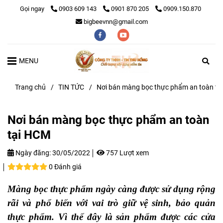
Gọi ngay
0903 609 143
0901 870 205
0909.150.870
bigbeevnn@gmail.com
MENU
Trang chủ
/
TIN TỨC
/
Nơi bán màng bọc thực phẩm an toàn tạ
Nơi bán màng bọc thực phẩm an toàn
tại HCM
Ngày đăng:
30/05/2022
757 Lượt xem
0 Đánh giá
Màng bọc thực phẩm ngày càng được sử dụng rộng
rãi và phổ biến với vai trò giữ vệ sinh, bảo quản
thực phẩm. Vì thế đây là sản phẩm được các cửa