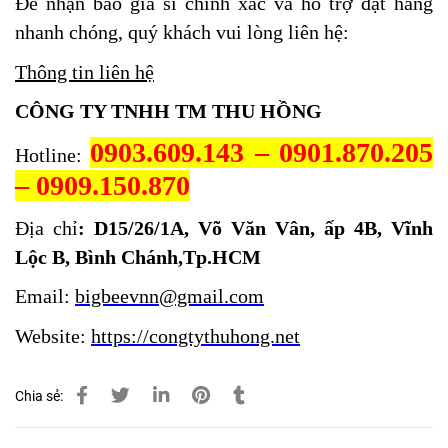
Để nhận báo giá sỉ chính xác và hỗ trợ đặt hàng
nhanh chóng, quý khách vui lòng liên hệ:
Thông tin liên hệ
CÔNG TY TNHH TM THU HỒNG
0903.609.143 – 0901.870.205
Hotline:
– 0909.150.870
Địa chỉ
: D15/26/1A, Võ Văn Vân, ấp 4B, Vĩnh
Lộc B, Bình Chánh,Tp.HCM
Email:
bigbeevnn@gmail.com
Website:
https://congtythuhong.net
Chia sẻ: