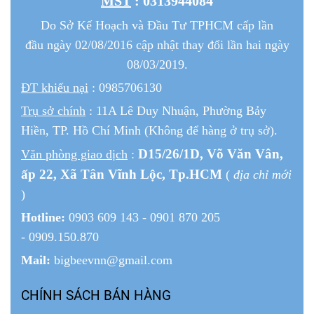
MST
: 0313944084
Do Sở Kế Hoạch và Đầu Tư TPHCM cấp lần
đầu ngày 02/08/2016 cập nhật thay đổi lần hai ngày
08/03/2019.
ĐT khiếu nại
: 0985706130
Trụ sở chính
: 11A Lê Duy Nhuận, Phường Bảy
Hiền, TP. Hồ Chí Minh (Không để hàng ở trụ sở).
D15/26/1
D
, Võ Văn Vân,
Văn phòng giao dịch
:
ấp 22
, Xã Tân Vĩnh Lộc, Tp.HCM
(
địa chỉ mới
)
Hotline:
0903 609 143 - 0901 870 205
- 0909.150.870
Mail:
bigbeevnn@gmail.com
CHÍNH SÁCH BÁN HÀNG