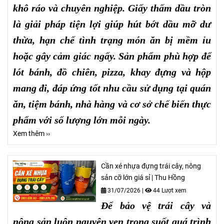
khô ráo và chuyên nghiệp. Giấy thấm dầu tròn
là giải pháp tiện lợi giúp hút bớt dầu mỡ dư
thừa, hạn chế tình trạng món ăn bị mềm ỉu
hoặc gây cảm giác ngấy. Sản phẩm phù hợp để
lót bánh, đồ chiên, pizza, khay đựng và hộp
mang đi, đáp ứng tốt nhu cầu sử dụng tại quán
ăn, tiệm bánh, nhà hàng và cơ sở chế biến thực
phẩm với số lượng lớn mỗi ngày.
Xem thêm ››
Cần xé nhựa đựng trái cây, nông
sản cỡ lớn giá sỉ | Thu Hồng
31/07/2026
|
44 Lượt xem
Để bảo vệ trái cây và
nông sản luôn nguyên vẹn trong suốt quá trình