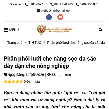
Gọi ngay
0903 609 143
0901 870 205
0909.150.870
bigbeevnn@gmail.com
MENU
Trang chủ
/
TIN TỨC
/
Phân phối lưới che nắng sọc đa sắc dày 
Phân phối lưới che nắng sọc đa sắc
dày dặn che nông nghiệp
Ngày đăng:
14/05/2026
88 Lượt xem
0 Đánh giá
Bạn có đang nhầm lẫn giữa "giá rẻ" và "chi phí
rẻ" khi mua vật tư nông nghiệp? Nhiều đại lý và
nhà vườn vẫn tư duy lưới che nắng chỉ là một