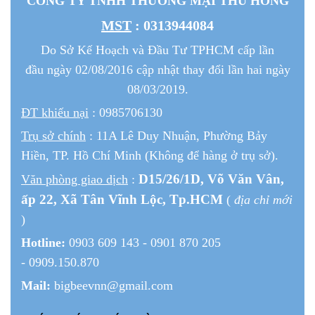
CÔNG TY TNHH THƯƠNG MẠI THU HỒNG
MST
: 0313944084
Do Sở Kế Hoạch và Đầu Tư TPHCM cấp lần
đầu ngày 02/08/2016 cập nhật thay đổi lần hai ngày
08/03/2019.
ĐT khiếu nại
: 0985706130
Trụ sở chính
: 11A Lê Duy Nhuận, Phường Bảy
Hiền, TP. Hồ Chí Minh (Không để hàng ở trụ sở).
D15/26/1
D
, Võ Văn Vân,
Văn phòng giao dịch
:
ấp 22
, Xã Tân Vĩnh Lộc, Tp.HCM
(
địa chỉ mới
)
Hotline:
0903 609 143 - 0901 870 205
- 0909.150.870
Mail:
bigbeevnn@gmail.com