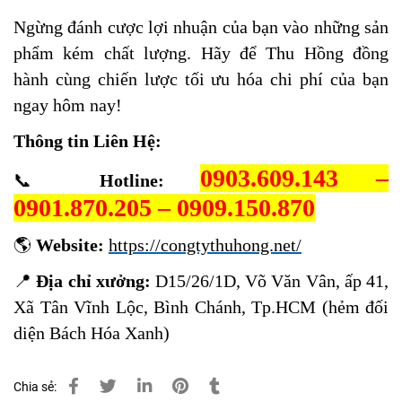
Ngừng đánh cược lợi nhuận của bạn vào những sản
phẩm kém chất lượng. Hãy để Thu Hồng đồng
hành cùng chiến lược tối ưu hóa chi phí của bạn
ngay hôm nay!
Thông tin Liên Hệ:
0903.609.143 –
📞
Hotline:
0901.870.205 – 0909.150.870
🌎
Website:
https://congtythuhong.net/
📍
Địa chỉ xưởng:
D15/26/1D, Võ Văn Vân, ấp 41,
Xã Tân Vĩnh Lộc, Bình Chánh, Tp.HCM (hẻm đối
diện Bách Hóa Xanh)
Chia sẻ: