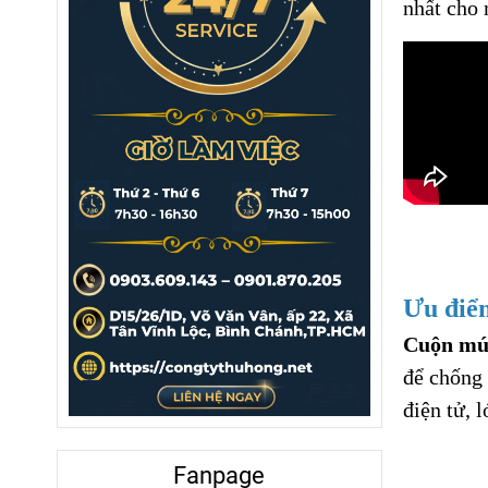
nhất cho 
Ưu điểm
Cuộn mú
để chống 
điện tử, 
Fanpage