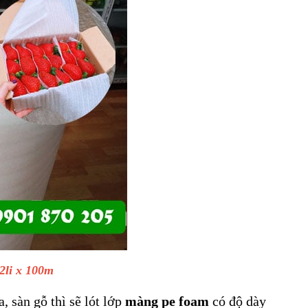
2li x 100m
, sàn gỗ thì sẽ lót lớp
màng pe foam
có độ dày