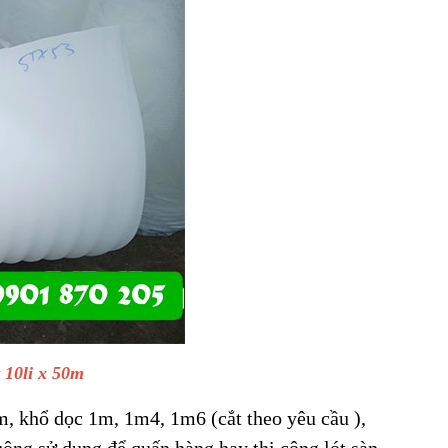
 10li x 50m
 khổ dọc 1m, 1m4, 1m6 (cắt theo yêu cầu ),
ng sử dụng để quấn hàng hay thi công lót sàn,