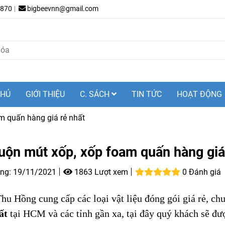
.870
bigbeevnn@gmail.com
CHỦ
GIỚI THIỆU
C. SÁCH
TIN TỨC
HOẠT ĐỘNG
am quấn hàng giá rẻ nhất
cuộn mút xốp, xốp foam quấn hàng giá
ng:
19/11/2021
1863 Lượt xem
0 Đánh giá
Thu Hồng cung cấp
các loại
vật liệu đóng gói giá rẻ, c
ất
tại HCM và các tỉnh gần xa,
tại đây quý khách sẽ đ