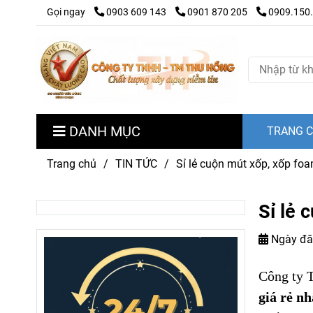
Gọi ngay
0903 609 143
0901 870 205
0909.150
DANH MỤC
TRANG 
Trang chủ
/
TIN TỨC
/
Sỉ lẻ cuộn mút xốp, xốp fo
Sỉ lẻ 
Ngày đă
Công ty 
giá rẻ nh