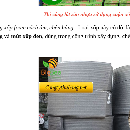
Thi công lót sàn nhựa sử dụng cuộn 
 xốp foam cách âm, chèn hàng
: Loại xốp này có độ
g
và
mút xốp đen
, dùng trong công trình xây dựng, c