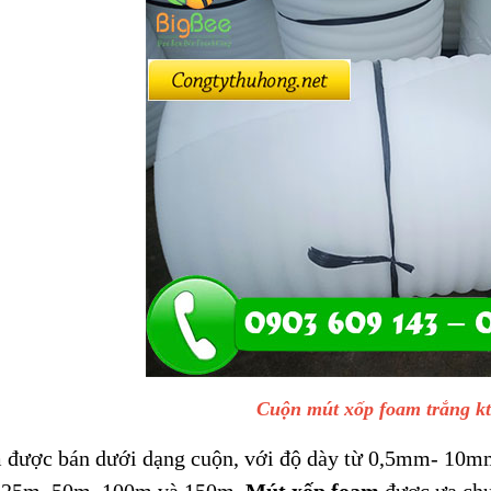
Cuộn mút xốp foam trắng kt
 được bán dưới dạng cuộn, với độ dày từ 0,5mm- 10mm,
i 25m, 50m, 100m và 150m.
Mút xốp foam
được ưa chuộ