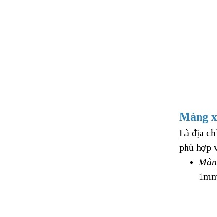
Màng x
Là địa ch
phù hợp v
Màng
1mm,