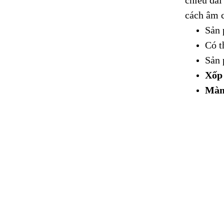
cách âm c
Sản
Có t
Sản 
Xốp
Màn