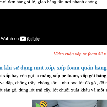
mọi đơn hàng sỉ lẻ, giao hàng tận nơi nhanh chóng.
Video cuộn xốp pe foam 5li 
 khi sử dụng mút xốp, xốp foam quấn hàng
t xốp
hay còn gọi là
màng xốp pe foam, xốp gói hàng
va đập, chống trầy, chống sốc…như bọc lót đồ gỗ , đồ n
lót sàn gỗ, dùng lót trái cây, lót chuối xuất khẩu và một