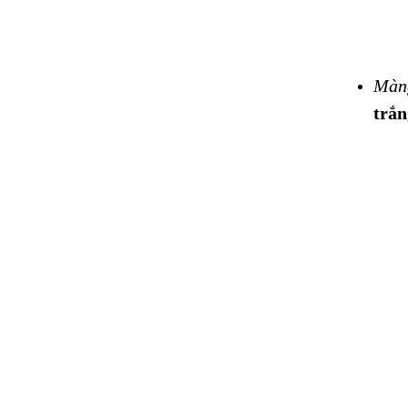
Màng
trắn