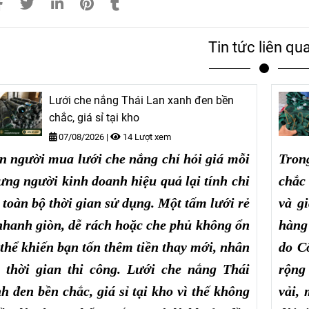
Tin tức liên qu
Lưới che nắng Thái Lan xanh đen bền
chắc, giá sỉ tại kho
07/08/2026
|
14 Lượt xem
n người mua lưới che nắng chỉ hỏi giá mỗi
Tron
ưng người kinh doanh hiệu quả lại tính chi
chắc
 toàn bộ thời gian sử dụng. Một tấm lưới rẻ
và g
hanh giòn, dễ rách hoặc che phủ không ổn
hàng
 thể khiến bạn tốn thêm tiền thay mới, nhân
do C
 thời gian thi công. Lưới che nắng Thái
rộng 
h đen bền chắc, giá sỉ tại kho vì thế không
vải,