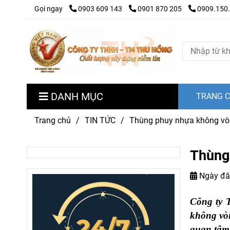
Gọi ngay
0903 609 143
0901 870 205
0909.150
DANH MỤC
TRANG 
Trang chủ
/
TIN TỨC
/
Thùng phuy nhựa không vòi
Thùng
Ngày đă
Công ty 
không vòi
quan tâm 