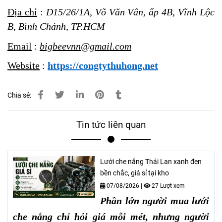
Địa chỉ
:
D15/26/1A, Võ Văn Vân, ấp 4B, Vĩnh Lộc
B, Bình Chánh, TP.HCM
Email
:
bigbeevnn@gmail.com
Website
:
https://congtythuhong.net
Chia sẻ:
Tin tức liên quan
Lưới che nắng Thái Lan xanh đen
bền chắc, giá sỉ tại kho
07/08/2026
|
27 Lượt xem
Phần lớn người mua lưới
che nắng chỉ hỏi giá mỗi mét, nhưng người