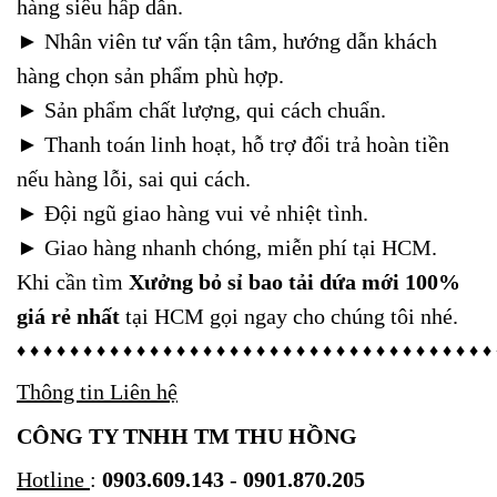
hàng siêu hấp dẫn.
► Nhân viên tư vấn tận tâm, hướng dẫn khách
hàng chọn sản phẩm phù hợp.
►
Sản phẩm chất lượng, qui cách chuẩn.
►
Thanh toán linh hoạt, hỗ trợ đổi trả hoàn tiền
nếu hàng lỗi, sai qui cách.
►
Đội ngũ giao hàng vui vẻ nhiệt tình.
►
Giao hàng nhanh chóng, miễn phí tại HCM.
Khi cần tìm
Xưởng bỏ sỉ bao tải dứa mới 100%
giá rẻ nhất
tại HCM gọi ngay cho chúng tôi nhé.
♦ ♦ ♦ ♦ ♦ ♦ ♦ ♦ ♦ ♦ ♦ ♦ ♦ ♦ ♦ ♦ ♦ ♦ ♦ ♦ ♦ ♦ ♦ ♦ ♦ ♦ ♦ ♦ ♦ ♦ ♦ ♦ ♦ ♦ ♦ ♦
Thông tin Liên hệ
CÔNG TY TNHH TM THU HỒNG
Hotline
:
0903.609.143
-
0901.870.205