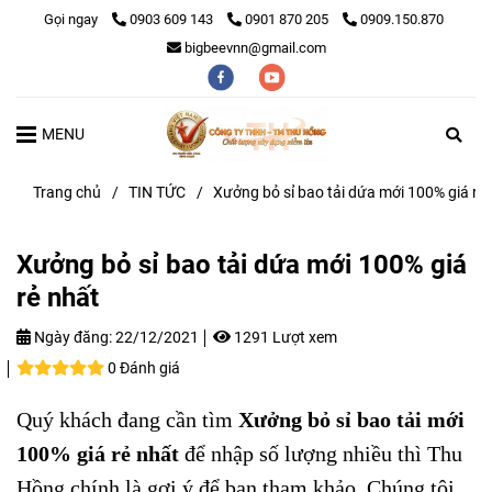
Gọi ngay
0903 609 143
0901 870 205
0909.150.870
bigbeevnn@gmail.com
MENU
Trang chủ
/
TIN TỨC
/
Xưởng bỏ sỉ bao tải dứa mới 100% giá rẻ
Xưởng bỏ sỉ bao tải dứa mới 100% giá
rẻ nhất
Ngày đăng:
22/12/2021
1291 Lượt xem
0 Đánh giá
Quý khách đang cần tìm
Xưởng bỏ sỉ bao tải mới
100% giá rẻ nhất
để nhập số lượng nhiều thì Thu
Hồng chính là gợi ý để bạn tham khảo. Chúng tôi