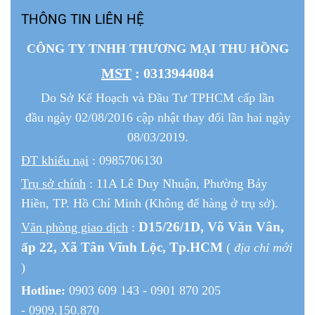
THÔNG TIN LIÊN HỆ
CÔNG TY TNHH THƯƠNG MẠI THU HỒNG
MST
: 0313944084
Do Sở Kế Hoạch và Đầu Tư TPHCM cấp lần
đầu ngày 02/08/2016 cập nhật thay đổi lần hai ngày
08/03/2019.
ĐT khiếu nại
: 0985706130
Trụ sở chính
: 11A Lê Duy Nhuận, Phường Bảy
Hiền, TP. Hồ Chí Minh (Không để hàng ở trụ sở).
D15/26/1
D
, Võ Văn Vân,
Văn phòng giao dịch
:
ấp 22
, Xã Tân Vĩnh Lộc, Tp.HCM
(
địa chỉ mới
)
Hotline:
0903 609 143 - 0901 870 205
- 0909.150.870