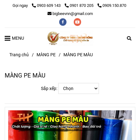
Gọi ngay
0903 609 143
0901 870 205
0909.150.870
bigbeevnn@gmail.com
MENU
Trang chủ
/
MÀNG PE
/
MÀNG PE MÀU
MÀNG PE MÀU
Sắp xếp: