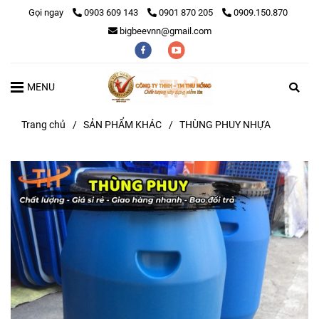
Gọi ngay
0903 609 143
0901 870 205
0909.150.870
bigbeevnn@gmail.com
MENU
Trang chủ
/
SẢN PHẨM KHÁC
/
THÙNG PHUY NHỰA