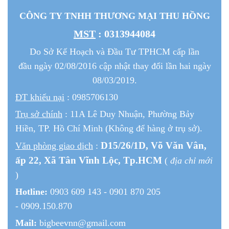
CÔNG TY TNHH THƯƠNG MẠI THU HỒNG
MST
: 0313944084
Do Sở Kế Hoạch và Đầu Tư TPHCM cấp lần
đầu ngày 02/08/2016 cập nhật thay đổi lần hai ngày
08/03/2019.
ĐT khiếu nại
: 0985706130
Trụ sở chính
: 11A Lê Duy Nhuận, Phường Bảy
Hiền, TP. Hồ Chí Minh (Không để hàng ở trụ sở).
D15/26/1
D
, Võ Văn Vân,
Văn phòng giao dịch
:
ấp 22
, Xã Tân Vĩnh Lộc, Tp.HCM
(
địa chỉ mới
)
Hotline:
0903 609 143 - 0901 870 205
- 0909.150.870
Mail:
bigbeevnn@gmail.com