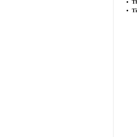
Th
Tì