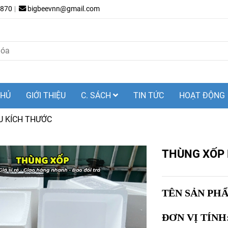
.870
bigbeevnn@gmail.com
CHỦ
GIỚI THIỆU
C. SÁCH
TIN TỨC
HOẠT ĐỘNG
U KÍCH THƯỚC
THÙNG XỐP 
TÊN SẢN PH
ĐƠN VỊ TÍNH