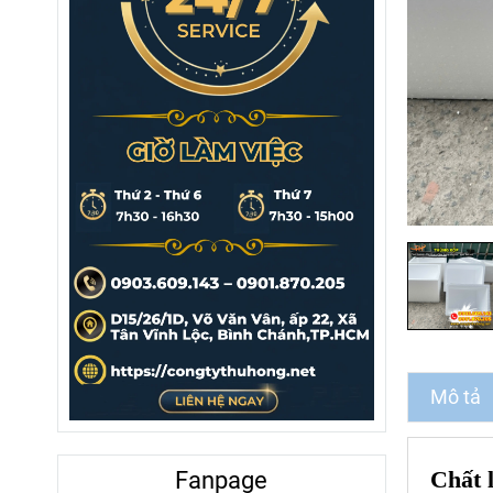
Mô tả
Chất 
Fanpage