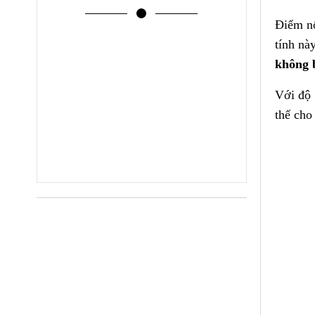
Điểm n
tính nà
không 
Với độ 
thế cho