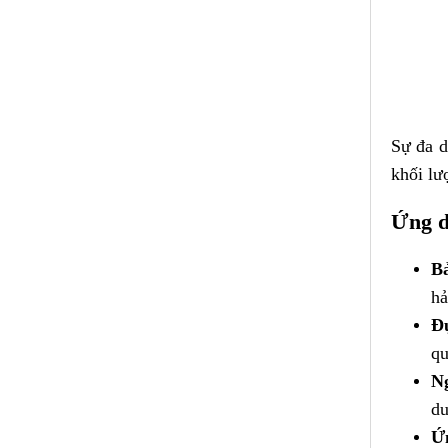
Sự đa d
khối lư
Ứng d
Bả
hả
Đự
qu
N
du
Ứn