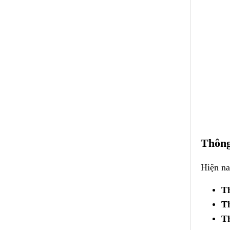
Thông
Hiện na
Th
T
T