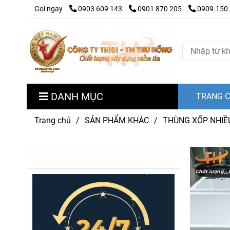
Gọi ngay
0903 609 143
0901 870 205
0909.150
DANH MỤC
TRANG 
Trang chủ
/
SẢN PHẨM KHÁC
/
THÙNG XỐP NHIỀ