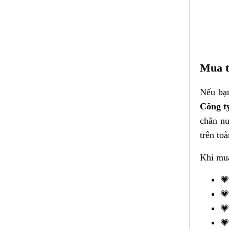
Mua t
Nếu bạ
Công 
chăn nu
trên to
Khi mua



