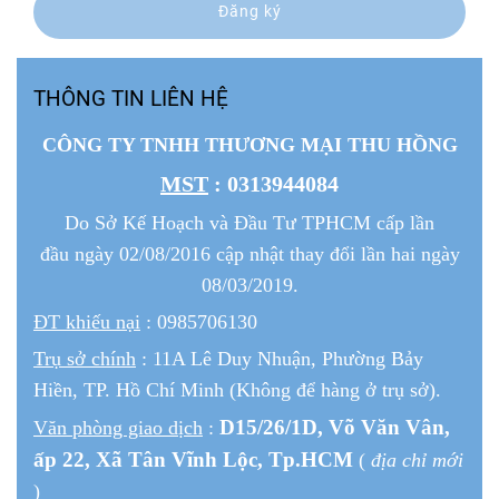
Đăng ký
THÔNG TIN LIÊN HỆ
CÔNG TY TNHH THƯƠNG MẠI THU HỒNG
MST
: 0313944084
Do Sở Kế Hoạch và Đầu Tư TPHCM cấp lần
đầu ngày 02/08/2016 cập nhật thay đổi lần hai ngày
08/03/2019.
ĐT khiếu nại
: 0985706130
Trụ sở chính
: 11A Lê Duy Nhuận, Phường Bảy
Hiền, TP. Hồ Chí Minh (Không để hàng ở trụ sở).
D15/26/1
D
, Võ Văn Vân,
Văn phòng giao dịch
:
ấp 22
, Xã Tân Vĩnh Lộc, Tp.HCM
(
địa chỉ mới
)