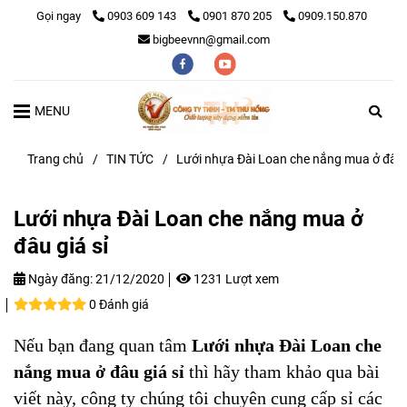
Gọi ngay
0903 609 143
0901 870 205
0909.150.870
bigbeevnn@gmail.com
MENU
Trang chủ
/
TIN TỨC
/
Lưới nhựa Đài Loan che nắng mua ở đâu g
Lưới nhựa Đài Loan che nắng mua ở
đâu giá sỉ
Ngày đăng:
21/12/2020
1231 Lượt xem
0 Đánh giá
Nếu bạn đang quan tâm
Lưới nhựa Đài Loan che
nắng mua ở đâu giá sỉ
thì hãy tham khảo qua bài
viết này, công ty chúng tôi chuyên cung cấp sỉ các