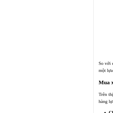
So với 
một lựa
Mua x
Trên th
hàng l
C