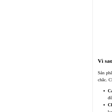
Vì sa
Sản ph
chắc. C
Cá
đô
C
ka