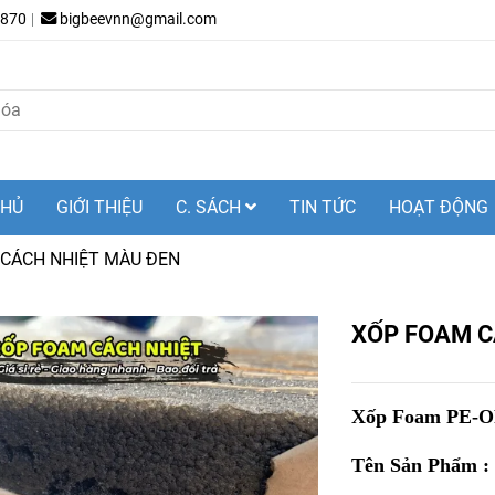
.870
bigbeevnn@gmail.com
CHỦ
GIỚI THIỆU
C. SÁCH
TIN TỨC
HOẠT ĐỘNG
CÁCH NHIỆT MÀU ĐEN
XỐP FOAM C
Xốp Foam PE-OPP
Tên Sản Phẩm