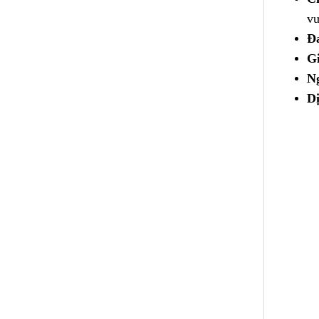
vư
Đa
Gi
Ng
Dị