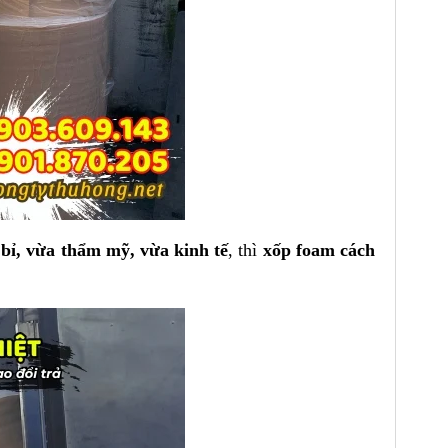
 bỉ, vừa thẩm mỹ, vừa kinh tế
, thì
xốp foam cách