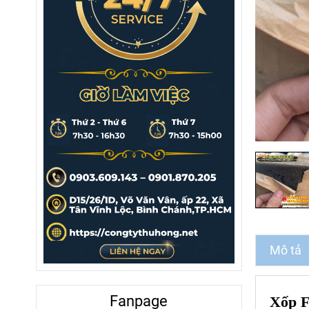
Mô tả
Fanpage
Xốp F