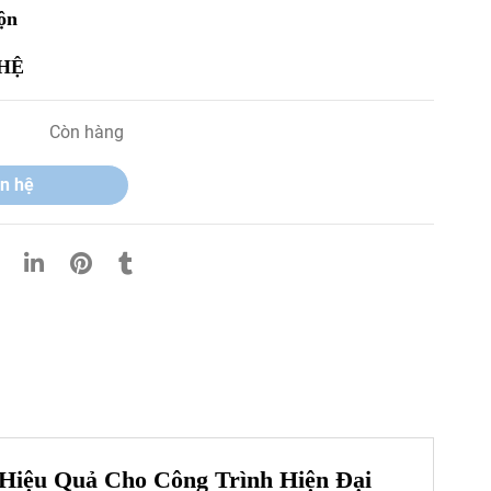
uộn
 HỆ
Còn hàng
n hệ
 Hiệu Quả Cho Công Trình Hiện Đại