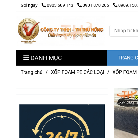
Gọi ngay
0903 609 143
0901 870 205
0909.150
DANH MỤC
TRANG 
Trang chủ
/
XỐP FOAM PE CÁC LOẠI
/
XỐP FOAM 