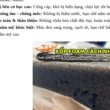
 bền cơ học cao:
Cứng cáp, khó bị biến dạng, chịu lực tốt h
hống ẩm – chống mốc:
Không bị thấm nước, hạn chế nấm mốc
 toàn & thân thiện:
Không chứa hóa chất độc hại, hoàn toà
hẩm mỹ khác biệt:
Màu đen sang trọng, sạch sẽ, hạn chế bá
ẩm mỹ cao.