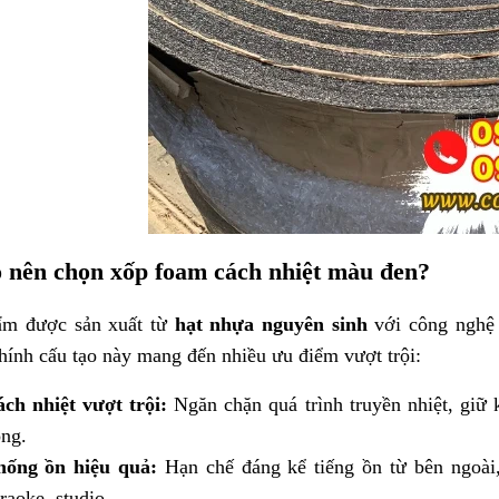
o nên chọn xốp foam cách nhiệt màu đen?
ẩm được sản xuất từ
hạt nhựa nguyên sinh
với công nghệ t
hính cấu tạo này mang đến nhiều ưu điểm vượt trội:
ch nhiệt vượt trội:
Ngăn chặn quá trình truyền nhiệt, gi
ng.
hống ồn hiệu quả:
Hạn chế đáng kể tiếng ồn từ bên ngoài,
raoke, studio.