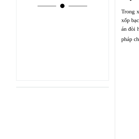
Trong x
xốp bạc
án đòi 
pháp ch