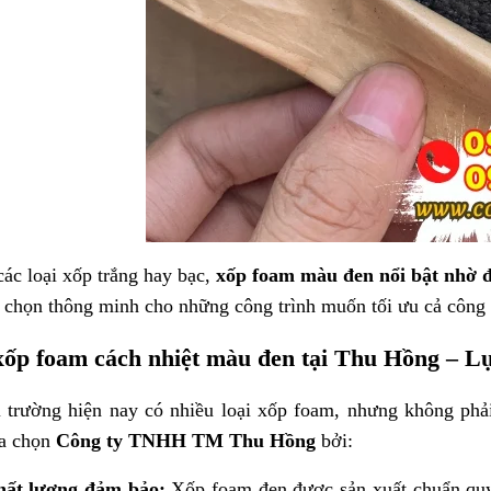
các loại xốp trắng hay bạc,
xốp foam màu đen nổi bật nhờ độ
 chọn thông minh cho những công trình muốn tối ưu cả công 
ốp foam cách nhiệt màu đen tại Thu Hồng – Lựa
ị trường hiện nay có nhiều loại xốp foam, nhưng không ph
ựa chọn
Công ty TNHH TM Thu Hồng
bởi:
hất lượng đảm bảo:
Xốp foam đen được sản xuất chuẩn quy 