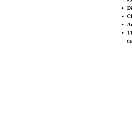
Độ
C
An
T
th