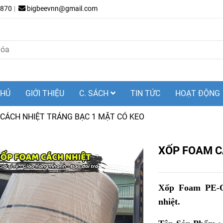
.870
bigbeevnn@gmail.com
CHỦ
GIỚI THIỆU
C. SÁCH
TIN TỨC
HOẠT ĐỘNG
CÁCH NHIỆT TRÁNG BẠC 1 MẶT CÓ KEO
XỐP FOAM C
Xốp Foam PE-O
nhiệt.