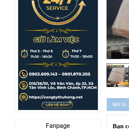
Mô tả
Fanpage
Bạn c