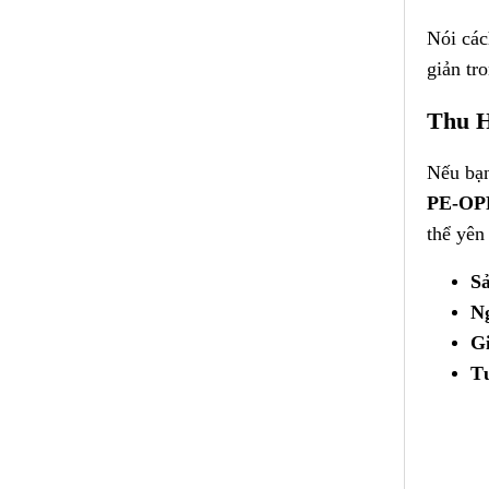
Nói các
giản tr
Thu Hồ
Nếu bạn
PE-OPP
thể yên
Sả
Ng
Gi
Tư