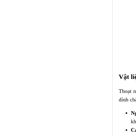
Vật li
Thoạt n
dính ch
Ng
kh
C