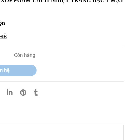
 : XỐP FOAM CÁCH NHIỆT TRÁNG BẠC 1 MẶT
uộn
 HỆ
Còn hàng
n hệ