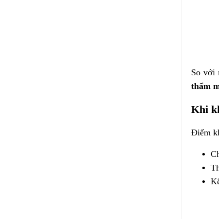
So với 
thẩm 
Khi k
Điểm kh
Ch
Th
Kế