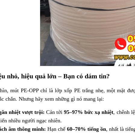
ệu nhỏ, hiệu quả lớn – Bạn có dám tin?
hìn, mút PE-OPP chỉ là lớp xốp PE trắng nhẹ, một mặt đư
ắc chắn. Nhưng hãy xem những gì nó mang lại:
ăn nhiệt vượt trội:
Cản tới
95–97% bức xạ nhiệt
, chênh l
iến nhiều người ngạc nhiên.
ách âm thông minh:
Hạn chế
60–70% tiếng ồn
, nhất là tiế