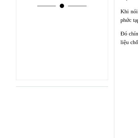
Khi nói
phức tạ
Đó chín
liệu ch