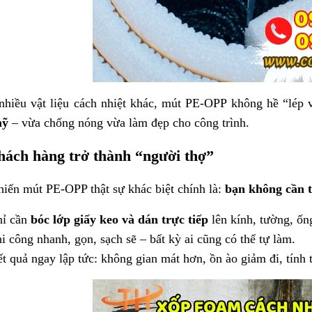
nhiều vật liệu cách nhiệt khác, mút PE-OPP không hề “lép 
mỹ
– vừa chống nóng vừa làm đẹp cho công trình.
hách hàng trở thành “người thợ”
iến mút PE-OPP thật sự khác biệt chính là:
bạn không cần 
ỉ cần
bóc lớp giấy keo và dán trực tiếp
lên kính, tường, ống
i công nhanh, gọn, sạch sẽ – bất kỳ ai cũng có thể tự làm.
t quả ngay lập tức: không gian mát hơn, ồn ào giảm đi, tính 