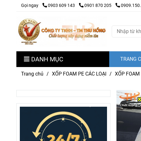
Gọi ngay
0903 609 143
0901 870 205
0909.150
DANH MỤC
TRANG 
Trang chủ
/
XỐP FOAM PE CÁC LOẠI
/
XỐP FOAM 